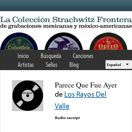
Skip to main content
Inicio
Búsqueda
Canciones
Artistas
Sellos
Blog
Español
Parece Que Fue Ayer
de
Los Rayos Del
Valle
Audio excerpt
Error loading media: File
could not be played