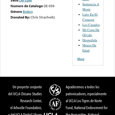
Sello
Del Valle
Sentencia A
Numero de Catalogo
DE-939-
Morir
Género
Bolero
Luto En El
Donated By:
Chris Strachwitz
Corazon
Los Casados
Mi Copa De
Olvido
Despedida
Menor De
Edad
More
Un proyecto conjunto
Agradecemos a todos los
del UCLA Chicano Studies
patronicadores, especialmente
Research Center,
al UCLA Los Tigres de Norte
el Arhoolie Foundation,
Fund, National Endowment for
y del UCLA Digital Library
the Humanities, National