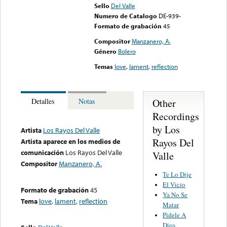
Sello
Del Valle
Numero de Catalogo
DE-939-
Formato de grabación
45
Compositor
Manzanero, A.
Género
Bolero
Temas
love
,
lament
,
reflection
Other
Detalles
Notas
Recordings
by Los
Artista
Los Rayos Del Valle
Rayos Del
Artista aparece en los medios de
comunicación
Los Rayos Del Valle
Valle
Compositor
Manzanero, A.
Te Lo Dije
El Vicio
Formato de grabación
45
Ya No Se
Tema
love
,
lament
,
reflection
Matar
Pidele A
Dios