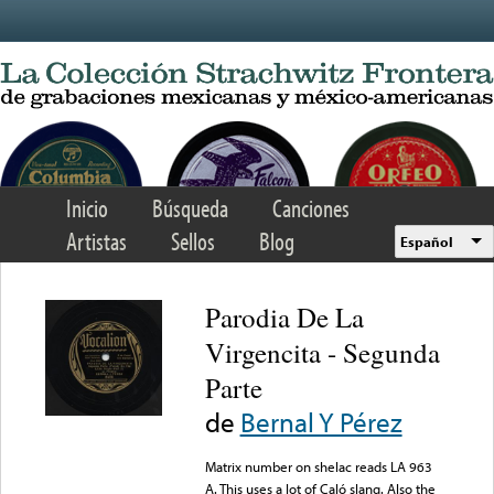
Skip to main content
Inicio
Búsqueda
Canciones
Artistas
Sellos
Blog
Español
Parodia De La
Virgencita - Segunda
Parte
de
Bernal Y Pérez
Matrix number on shelac reads LA 963
A. This uses a lot of Caló slang. Also the