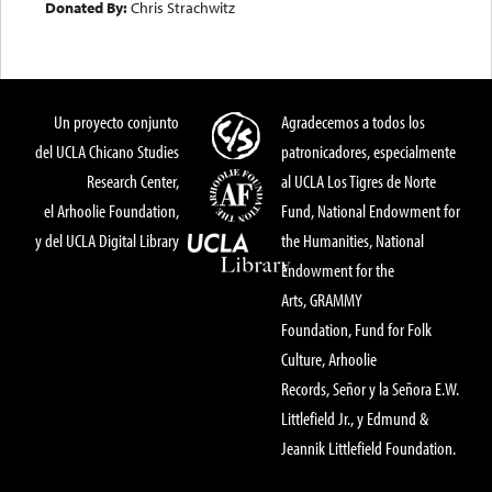
Donated By:
Chris Strachwitz
Un proyecto conjunto
Agradecemos a todos los
del UCLA Chicano Studies
patronicadores, especialmente
Research Center,
al UCLA Los Tigres de Norte
el Arhoolie Foundation,
Fund, National Endowment for
y del UCLA Digital Library
the Humanities, National
Endowment for the
Arts, GRAMMY
Foundation, Fund for Folk
Culture, Arhoolie
Records, Señor y la Señora E.W.
Littlefield Jr., y Edmund &
Jeannik Littlefield Foundation.