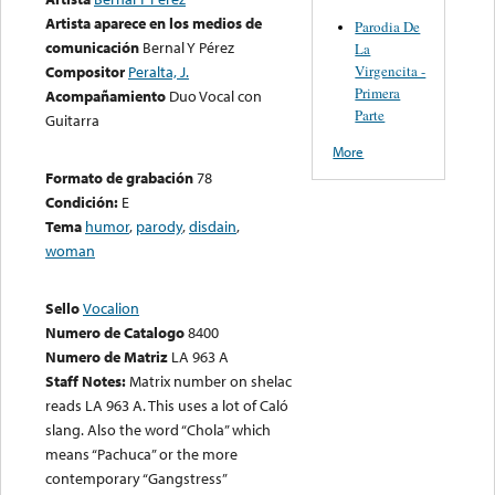
Artista aparece en los medios de
Parodia De
comunicación
Bernal Y Pérez
La
Virgencita -
Compositor
Peralta, J.
Primera
Acompañamiento
Duo Vocal con
Parte
Guitarra
More
Formato de grabación
78
Condición:
E
Tema
humor
,
parody
,
disdain
,
woman
Sello
Vocalion
Numero de Catalogo
8400
Numero de Matriz
LA 963 A
Staff Notes:
Matrix number on shelac
reads LA 963 A. This uses a lot of Caló
slang. Also the word “Chola” which
means “Pachuca” or the more
contemporary “Gangstress”