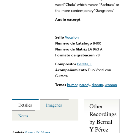
word “Chola” which means “Pachuca” or
the more contemporary “Gangstress”
Audio excerpt
Error loading media: File
could not be played
Sello
Vocalion
Numero de Catalogo
8400
Numero de Matriz
LA 963 A
Formato de grabación
78
Compositor
Peralta, J.
Acompañamiento
Duo Vocal con
Guitarra
Temas
humor
,
parody
,
disdain
,
woman
Other
Detalles
Imagenes
Recordings
Notas
by Bernal
Y Pérez
Artista
Bernal Y Pérez