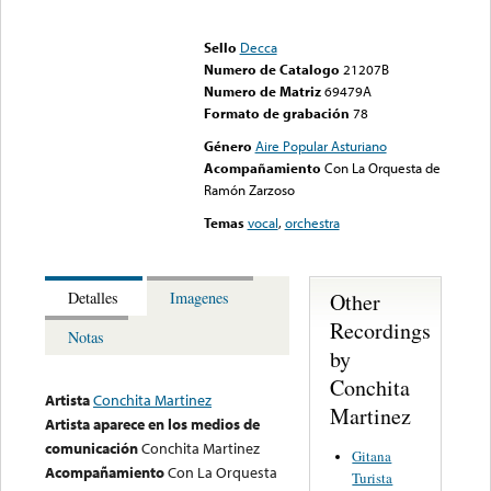
Error loading media: File
could not be played
Sello
Decca
Numero de Catalogo
21207B
Numero de Matriz
69479A
Formato de grabación
78
Género
Aire Popular Asturiano
Acompañamiento
Con La Orquesta de
Ramón Zarzoso
Temas
vocal
,
orchestra
Other
Detalles
Imagenes
Recordings
Notas
by
Conchita
Artista
Conchita Martinez
Martinez
Artista aparece en los medios de
comunicación
Conchita Martinez
Gitana
Acompañamiento
Con La Orquesta
Turista