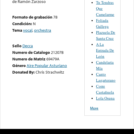
de Ramón Zarzoso
Tu Tendras
Que
Camelarme
Formato de grabación
78
Foliada
Condición:
N
Gallega
Tema
vocal
,
orchestra
Plazuela De
Santa Cruz
A La
Sello
Decca
Entrada De
Numero de Catalogo
21207B
León
Numero de Matriz
69479A
Candelaria
Género
Aire Popular Asturiano
Mía
Donated By:
Chris Strachwitz
Canto
Lagarterano
Corre
Castañuela
Lola Osuna
More