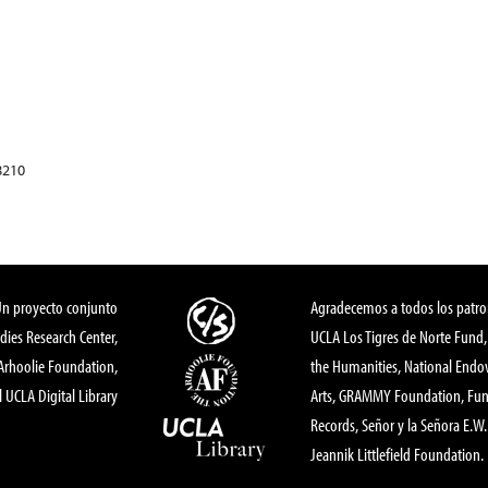
8210
Un proyecto conjunto
Agradecemos a todos los patro
dies Research Center,
UCLA Los Tigres de Norte Fund
 Arhoolie Foundation,
the Humanities, National End
l UCLA Digital Library
Arts, GRAMMY Foundation, Fund
Records, Señor y la Señora E.W. 
Jeannik Littlefield Foundation.