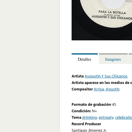
Detalles
Imagenes
Artista
Augustin Y Sus Chicanos
Artista aparece en los medios de
Compositor
Arrisa, Agustin
Formato de grabación
45
Condición:
N+
Tema
drinking
,
entreaty
,
celebrati
Record Producer
Santiago Jimenez Jr.