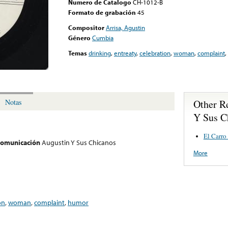
Numero de Catalogo
CH-1012-B
Formato de grabación
45
Compositor
Arrisa, Agustin
Género
Cumbia
Temas
drinking
,
entreaty
,
celebration
,
woman
,
complaint
,
Other R
Notas
Y Sus C
El Carro
 comunicación
Augustin Y Sus Chicanos
More
on
,
woman
,
complaint
,
humor