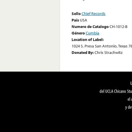
Sello
Chief Records
País
USA
Numero de Catalogo
CH-1012-B
Género
Cumbia
Location of Label:
1024 S. Presa San Antonio, Texas 7
Donated By:
Chris Strachwitz
del UCLA Chicano Stu
el
y de