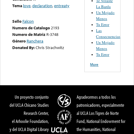
Te Volaste
Tema
love
,
declaration
,
entreaty
La Barda
Un Mojado
Menos
Sello
Falcon
Tu Error
Numero de Catalogo
2193
Las
Numero de Matriz
R-3748
Consecuencias
Género
Ranchera
Un Mojado
Donated By:
Chris Strachwitz
Menos
Tu Error
More
Un proyecto conjunto
Agradecemos a todos los
del UCLA Chicano Studies
patronicadores, especialmente
Research Center,
al UCLA Los Tigres de Norte
el Arhoolie Foundation,
Fund, National Endowment for
y del UCLA Digital Library
the Humanities, National