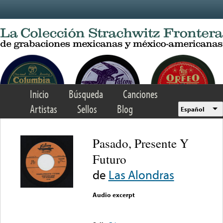
Skip to main content
Inicio
Búsqueda
Canciones
Artistas
Sellos
Blog
Español
Pasado, Presente Y
Futuro
de
Las Alondras
Audio excerpt
Error loading media: File
could not be played