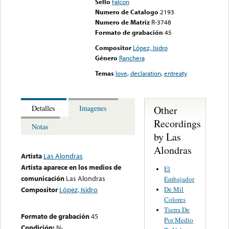
Sello
Falcon
Numero de Catalogo
2193
Numero de Matriz
R-3748
Formato de grabación
45
Compositor
López, Isidro
Género
Ranchera
Temas
love
,
declaration
,
entreaty
Other
Detalles
Imagenes
Recordings
Notas
by Las
Alondras
Artista
Las Alondras
Artista aparece en los medios de
El
comunicación
Las Alondras
Embajador
De Mil
Compositor
López, Isidro
Colores
Tierra De
Formato de grabación
45
Por Medio
Condición:
N-