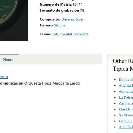
Numero de Matriz
96411
Formato de grabación
78
Compositor
Briceno, José
Género
Marcha
Temas
instrumental
,
orchestra
Other R
Notas
Tipica 
Lerdo
Donde E
 comunicación
Orquesta Tipica Mexicana Lerdo
Alla En 
Adorabl
La Potra
Zacateca
Flor De 
Su Mama 
Donde E
Alla En 