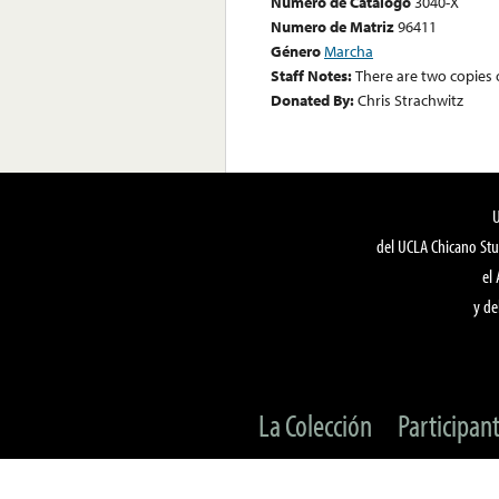
Numero de Catalogo
3040-X
Numero de Matriz
96411
Género
Marcha
Staff Notes:
There are two copies o
Donated By:
Chris Strachwitz
del UCLA Chicano Stu
el
y de
La Colección
Participan