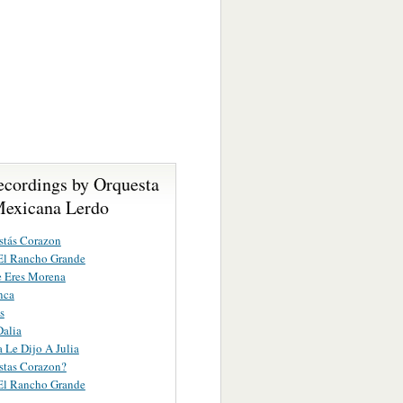
ecordings by Orquesta
Mexicana Lerdo
stás Corazon
El Rancho Grande
e Eres Morena
nca
s
Dalia
Le Dijo A Julia
stas Corazon?
El Rancho Grande