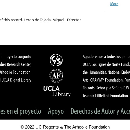
More
f this record. Lerdo de Tejada, Miguel - Director
Un proyecto conjunto
Agradecemos a todos los patro
dies Research Center,
UCLA Los Tigres de Norte Fund
 Arhoolie Foundation,
the Humanities, National End
l UCLA Digital Library
Arts, GRAMMY Foundation, Fund
Records, Señor y la Señora E.W. 
Jeannik Littlefield Foundation.
tes en el proyecto
Apoyo
Derechos de Autor y Acc
© 2022 UC Regents & The Arhoolie Foundation