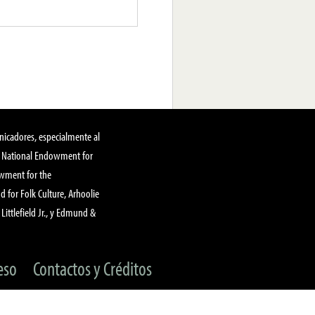
nicadores, especialmente al
, National Endowment for
owment for the
 for Folk Culture, Arhoolie
Littlefield Jr., y Edmund &
eso
Contactos y Créditos