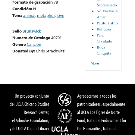
Formato de grabación
78
Sentenciado
Condición:
N
No Vuelvo A
Tema
animal
,
metaphor
,
love
Amar
Patito, Patito
Reliquia
Sello
Brunswick
Para
Numero de Catalogo
40701
Olvidarte
Género
Canción
Boca
Donated By:
Chris Strachwitz
Chiquita
More
Un proyecto conjunto
Agradecemos a todos los
del UCLA Chicano Studies
patronicadores, especialmente
Research Center,
al UCLA Los Tigres de Norte
el Arhoolie Foundation,
Fund, National Endowment for
y del UCLA Digital Library
the Humanities, National