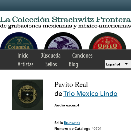
Skip to main content
Inicio
Búsqueda
Canciones
Artistas
Sellos
Blog
Español
Pavito Real
de
Trio Mexico Lindo
Audio excerpt
Error loading media: File
could not be played
Sello
Brunswick
Numero de Catalogo
40701