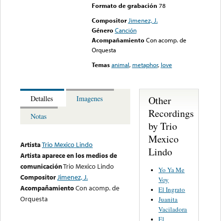
Formato de grabación
78
Compositor
Jimenez, J.
Género
Canción
Acompañamiento
Con acomp. de
Orquesta
Temas
animal
,
metaphor
,
love
Other
Detalles
Imagenes
Recordings
Notas
by Trio
Mexico
Artista
Trio Mexico Lindo
Lindo
Artista aparece en los medios de
comunicación
Trio Mexico Lindo
Yo Ya Me
Compositor
Jimenez, J.
Voy
Acompañamiento
Con acomp. de
El Ingrato
Orquesta
Juanita
Vaciladora
El