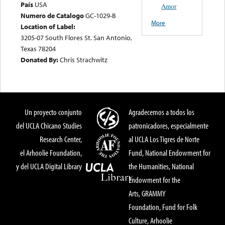
País
USA
Amor
Numero de Catalogo
GC-1029-B
More
Location of Label:
3205-07 South Flores St. San Antonio,
Texas 78204
Donated By:
Chris Strachwitz
Un proyecto conjunto
Agradecemos a todos los
del UCLA Chicano Studies
patronicadores, especialmente
Research Center,
al UCLA Los Tigres de Norte
el Arhoolie Foundation,
Fund, National Endowment for
y del UCLA Digital Library
the Humanities, National
Endowment for the
Arts, GRAMMY
Foundation, Fund for Folk
Culture, Arhoolie