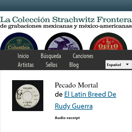
Skip to main content
Inicio
Búsqueda
Canciones
Artistas
Sellos
Blog
Español
Pecado Mortal
de
El Latin Breed De
Rudy Guerra
Audio excerpt
Error loading media: File
could not be played