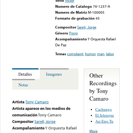
Sello
Victor
Numero de Catalogo
76-1237-A
Numero de Matriz
M-100005
Formato de grabación
45
Compositor
Sareli, Jorge
Género
Porro
Acompañamiento
Y Orquesta Rafael
De Paz
Temas
complaint
,
humor
,
man
,
labor
Other
Detalles
Imagenes
Recordings
Notas
by Tony
Camaro
Artista
Tony Camaro
Artista aparece en los medios de
Cachunga
comunicación
Tony Camaro
El Jelengue
Asi Eres Tu
Compositor
Sareli, Jorge
Acompañamiento
Y Orquesta Rafael
More