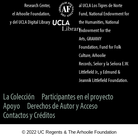
Research Center,
al UCLA Los Tigres de Norte
el Arhoolie Foundation,
Fund, National Endowment for
y del UCLA Digital Library
the Humanities, National
Endowment for the
Arts, GRAMMY
Foundation, Fund for Folk
Culture, Arhoolie
Records, Señor y la Señora E.W.
Littlefield Jr., y Edmund &
Jeannik Littlefield Foundation.
La Colección
Participantes en el proyecto
Apoyo
Derechos de Autor y Acceso
Contactos y Créditos
© 2022 UC Regents & The Arhoolie Foundation