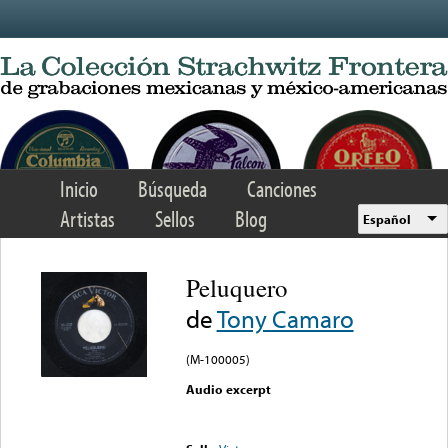
Skip to main content
Inicio
Búsqueda
Canciones
Artistas
Sellos
Blog
Español
Peluquero
de
Tony Camaro
(M-100005)
Audio excerpt
Error loading media: File
could not be played