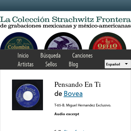
Skip to main content
Inicio
Búsqueda
Canciones
Artistas
Sellos
Blog
Español
Pensando En Ti
de
Bovea
T-65-B. Miguel Hernandez Exclusivo.
Audio excerpt
Error loading media: File
could not be played