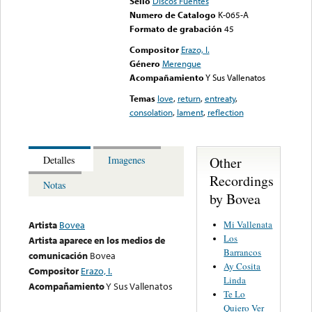
Sello
Discos Fuentes
Numero de Catalogo
K-065-A
Formato de grabación
45
Compositor
Erazo, I.
Género
Merengue
Acompañamiento
Y Sus Vallenatos
Temas
love
,
return
,
entreaty
,
consolation
,
lament
,
reflection
Other
Detalles
Imagenes
Recordings
Notas
by Bovea
Mi Vallenata
Artista
Bovea
Los
Artista aparece en los medios de
Barrancos
comunicación
Bovea
Ay Cosita
Compositor
Erazo, I.
Linda
Acompañamiento
Y Sus Vallenatos
Te Lo
Quiero Ver