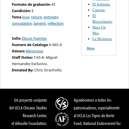
El Solitario
Formato de grabación
45
Capitan
Condición:
E
El
Tema
love
,
return
,
entreaty
,
Bizcochuelo
consolation
,
lament
,
reflection
Hace Un
Mes
Sello
Discos Fuentes
La Molinera
Numero de Catalogo
K-065-A
More
Género
Merengue
Staff Notes:
T-65-B. Miguel
Hernandez Exclusivo.
Donated By:
Chris Strachwitz
Un proyecto conjunto
Agradecemos a todos los
del UCLA Chicano Studies
patronicadores, especialmente
Research Center,
al UCLA Los Tigres de Norte
el Arhoolie Foundation,
Fund, National Endowment for