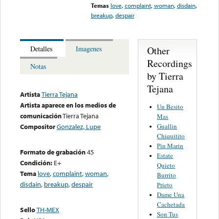
Temas
love
,
complaint
,
woman
,
disdain
,
breakup
,
despair
Other
Detalles
Imagenes
Recordings
Notas
by Tierra
Tejana
Artista
Tierra Tejana
Artista aparece en los medios de
Un Besito
comunicación
Tierra Tejana
Mas
Guallin
Compositor
Gonzalez, Lupe
Chiquitito
Pin Marin
Formato de grabación
45
Estate
Condición:
E+
Quieto
Tema
love
,
complaint
,
woman
,
Burrito
disdain
,
breakup
,
despair
Prieto
Dame Una
Cachetada
Sello
TH-MEX
Son Tus