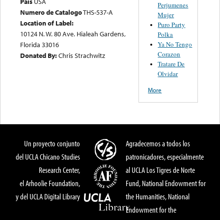
País
USA
Perjumenes
Numero de Catalogo
THS-537-A
Mujer
Location of Label:
Puro Party
10124 N. W. 80 Ave. Hialeah Gardens,
Polka
Ya No Tengo
Florida 33016
Corazon
Donated By:
Chris Strachwitz
Tratare De
Olvidar
More
Un proyecto conjunto
Agradecemos a todos los
del UCLA Chicano Studies
patronicadores, especialmente
Research Center,
al UCLA Los Tigres de Norte
el Arhoolie Foundation,
Fund, National Endowment for
y del UCLA Digital Library
the Humanities, National
Endowment for the