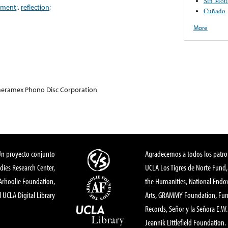
Sin Mot
ament;
,
reflection;
Cuñado
More
meramex Phono Disc Corporation
Un proyecto conjunto
Agradecemos a todos los patro
dies Research Center,
UCLA Los Tigres de Norte Fund
 Arhoolie Foundation,
the Humanities, National End
l UCLA Digital Library
Arts, GRAMMY Foundation, Fund
Records, Señor y la Señora E.W. 
Jeannik Littlefield Foundation.