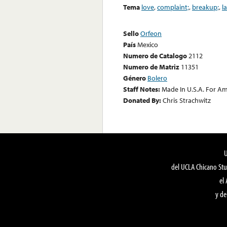
Tema
love
,
complaint;
,
breakup;
,
l
Sello
Orfeon
País
Mexico
Numero de Catalogo
2112
Numero de Matriz
11351
Género
Bolero
Staff Notes:
Made In U.S.A. For A
Donated By:
Chris Strachwitz
del UCLA Chicano Stu
el
y de