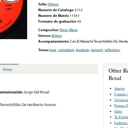
Sello
Orfeon
Numero de Catalogo
2112
Numero de Matriz
11351
Formato de grabación
45
Compositor
Alma, Maria
Género
Bolero
Acompañamiento
Con El Mariachi Tenochtitlán De Heri
Temas
love
,
complaint;
,
breakup;
,
lament;
,
reflection;
Other R
Notas
Rosal
Amigo
 comunicación
Jorge Del Rosal
Camino 
Urgenci
 Tenochtitlán De Heriberto Aceves
Porque E
Grito
Te Extra
Ladrona