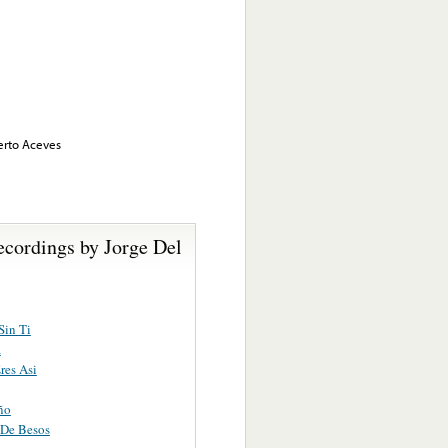
berto Aceves
ecordings by Jorge Del
Sin Ti
a
res Asi
ño
 De Besos