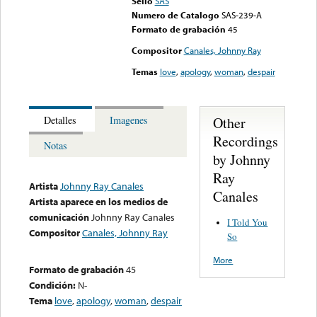
Sello
SAS
Numero de Catalogo
SAS-239-A
Formato de grabación
45
Compositor
Canales, Johnny Ray
Temas
love
,
apology
,
woman
,
despair
Other
Detalles
Imagenes
Recordings
Notas
by Johnny
Ray
Artista
Johnny Ray Canales
Canales
Artista aparece en los medios de
comunicación
Johnny Ray Canales
I Told You
Compositor
Canales, Johnny Ray
So
More
Formato de grabación
45
Condición:
N-
Tema
love
,
apology
,
woman
,
despair