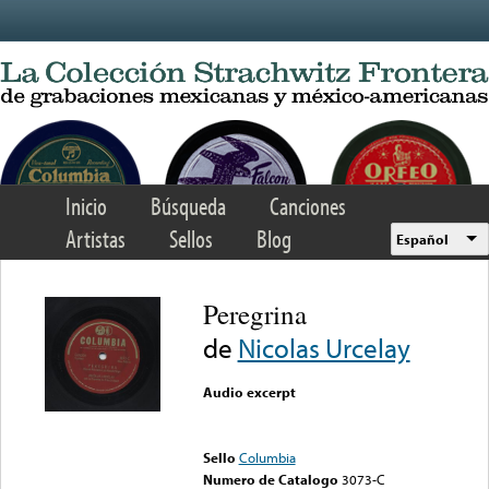
Skip to main content
Inicio
Búsqueda
Canciones
Artistas
Sellos
Blog
Español
Peregrina
de
Nicolas Urcelay
Audio excerpt
Error loading media: File
could not be played
Sello
Columbia
Numero de Catalogo
3073-C