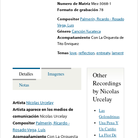
Numero de Matriz
Mex-3068-1
Formato de grabación
78
Compositor
Palmerín, Ricardo - Rosado
Vega, Luis
Género
Canción Yucateca
Acompañamiento
Con La Orquesta de
Tito Enriquez
Temas
love
,
reflection
,
entreaty
,
lament
Other
Detalles
Imagenes
Recordings
Notas
by Nicolas
Urcelay
Artista
Nicolas Urcelay
Artista aparece en los medios de
Las
comunicación
Nicolas Urcelay
Golondrinas
Una Pena Y
Compositor
Palmerín, Ricardo -
Un Cariño
Rosado Vega, Luis
La Flor De
Acompañamiento
Con La Orquesta