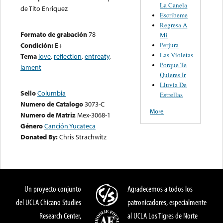
La Canela
de Tito Enriquez
Escribeme
Regresa A
Formato de grabación
78
Mi
Perjura
Condición:
E+
Las Violetas
Tema
love
,
reflection
,
entreaty
,
Porque Te
lament
Quieres Ir
Lluvia De
Sello
Columbia
Estrellas
Numero de Catalogo
3073-C
More
Numero de Matriz
Mex-3068-1
Género
Canción Yucateca
Donated By:
Chris Strachwitz
Un proyecto conjunto
Agradecemos a todos los
del UCLA Chicano Studies
patronicadores, especialmente
Research Center,
al UCLA Los Tigres de Norte