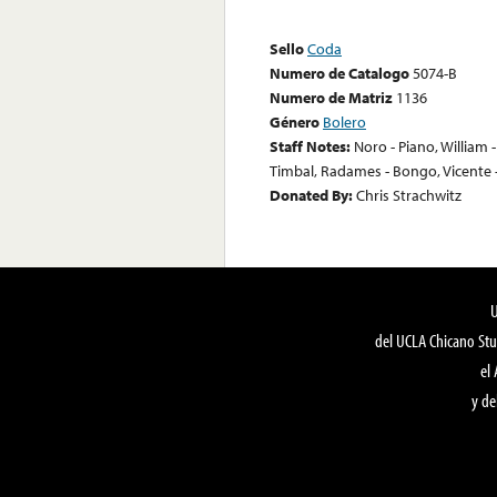
Sello
Coda
Numero de Catalogo
5074-B
Numero de Matriz
1136
Género
Bolero
Staff Notes:
Noro - Piano, William 
Timbal, Radames - Bongo, Vicente -
Donated By:
Chris Strachwitz
del UCLA Chicano Stu
el
y de