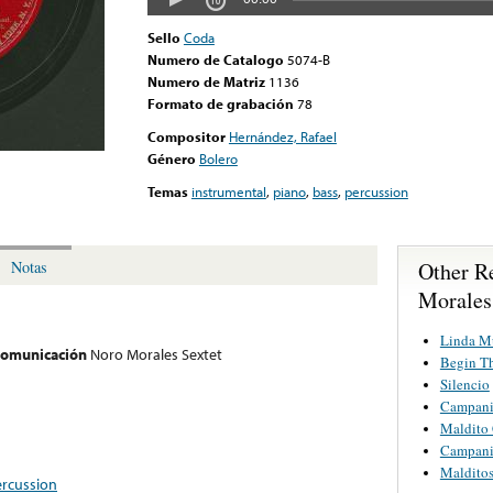
Sello
Coda
Numero de Catalogo
5074-B
Numero de Matriz
1136
Formato de grabación
78
Compositor
Hernández, Rafael
Género
Bolero
Temas
instrumental
,
piano
,
bass
,
percussion
Other R
Notas
Morales
Linda M
 comunicación
Noro Morales Sextet
Begin T
Silencio
Campanit
Maldito 
Campanit
Malditos
rcussion