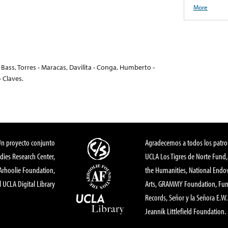
More
- Bass, Torres - Maracas, Davilita - Conga, Humberto -
 Claves.
Un proyecto conjunto
Agradecemos a todos los patro
dies Research Center,
UCLA Los Tigres de Norte Fund
 Arhoolie Foundation,
the Humanities, National End
l UCLA Digital Library
Arts, GRAMMY Foundation, Fund
Records, Señor y la Señora E.W. 
Jeannik Littlefield Foundation.