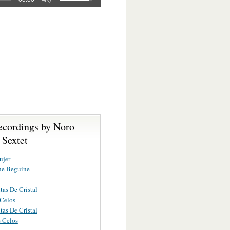
ecordings by Noro
 Sextet
ujer
he Beguine
as De Cristal
Celos
as De Cristal
 Celos