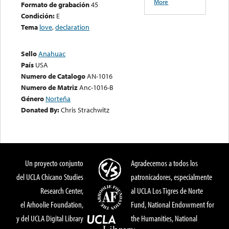
More
Formato de grabación
45
Condición:
E
Tema
love
,
declaration
Sello
Anahuac
País
USA
Numero de Catalogo
AN-1016
Numero de Matriz
Anc-1016-B
Género
Norteña
Donated By:
Chris Strachwitz
Un proyecto conjunto
Agradecemos a todos los
del UCLA Chicano Studies
patronicadores, especialmente
Research Center,
al UCLA Los Tigres de Norte
el Arhoolie Foundation,
Fund, National Endowment for
y del UCLA Digital Library
the Humanities, National