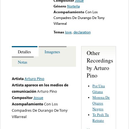
Compositor
Josue
Género
Norteña
Acompañamiento
Con Los
Compadres De Durango De Tony
Villarreal
Temas
love
,
declaration
Other
Detalles
Imagenes
Recordings
Notas
by Arturo
Pino
Artista
Arturo Pino
Artista aparece en los medios de
Por Una
comunicación
Arturo Pino
Gitana
Morena De
Compositor
Josue
Ojazos
Acompañamiento
Con Los
Negros
Compadres De Durango De Tony
Te Pedi Tu
Villarreal
Retrato