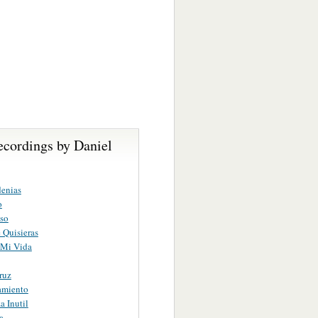
ecordings by Daniel
enias
o
so
 Quisieras
 Mi Vida
ruz
amiento
a Inutil
a