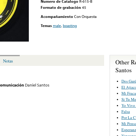
Numero de Catalogo
R-615-B
Formato de grabación
45
Acompañamiento
Con Orquesta
Temas
male
,
boasting
Other R
Notas
Santos
Dos Gard
 comunicación
Daniel Santos
El Ajiac
Mi Fraca
Si Tu Me
Yo Vivo
Falsa
Por La C
Mi Pens
Esperanz
Venganz