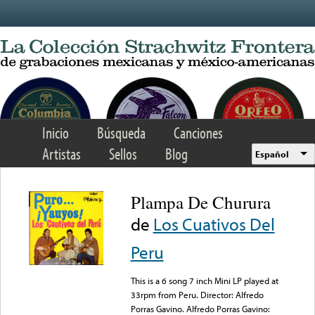
Skip to main content
Inicio
Búsqueda
Canciones
Artistas
Sellos
Blog
Español
Plampa De Churura
de
Los Cuativos Del
Peru
This is a 6 song 7 inch Mini LP played at
33rpm from Peru. Director: Alfredo
Porras Gavino. Alfredo Porras Gavino: