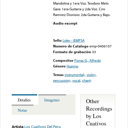
Mandolina y 1era Voz. Teodoro Melo
Gara: 1era Guitarra y 2da Voz. Ciro
Ramirez Dionisio: 2da Guitarra y Bajo.
Audio excerpt
Error loading media: File
could not be played
Sello
Lider - IEMPSA
Numero de Catalogo
emp-0406107
Formato de grabación
33
Compositor
Porras G., Alfredo
Género
Huayno
Temas
instrumental;
,
violin;
,
percussion;
,
vocal
,
chant;
Other
Detalles
Imagenes
Recordings
Notas
by Los
Cuativos
Artista
Los Cuativos Del Peru