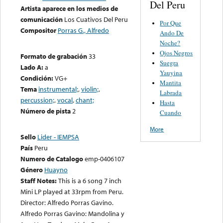
Del Peru
Artista aparece en los medios de
comunicación
Los Cuativos Del Peru
Por Que
Compositor
Porras G., Alfredo
Ando De
Noche?
Ojos Negros
Formato de grabación
33
Suegra
Lado A:
a
Yauyina
Condición:
VG+
Mantita
Tema
instrumental;
,
violin;
,
Labrada
percussion;
,
vocal
,
chant;
Hasta
Número de pista
2
Cuando
More
Sello
Lider - IEMPSA
País
Peru
Numero de Catalogo
emp-0406107
Género
Huayno
Staff Notes:
This is a 6 song 7 inch
Mini LP played at 33rpm from Peru.
Director: Alfredo Porras Gavino.
Alfredo Porras Gavino: Mandolina y