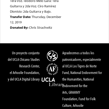
1era Voz. Teodoro Melo Gara: 1era
Guitarra y 2da Voz. Ciro Ramirez
Dionisio: 2da Guitarra y Bajo.
Transfer Date:
Thursday, December
12, 2019
Donated By:
Chris Strachwitz
Un proyecto conjunto
Agradecemos a todos los
del UCLA Chicano Studies
patronicadores, especialmente
Research Center,
al UCLA Los Tigres de Norte
el Arhoolie Foundation,
Fund, National Endowment for
y del UCLA Digital Library
the Humanities, National
Endowment for the
Arts, GRAMMY
Foundation, Fund for Folk
Culture, Arhoolie