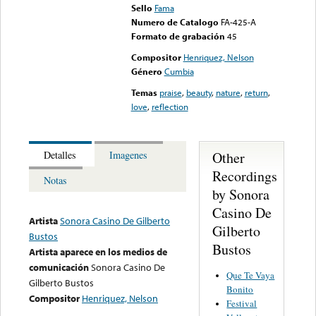
Sello
Fama
Numero de Catalogo
FA-425-A
Formato de grabación
45
Compositor
Henriquez, Nelson
Género
Cumbia
Temas
praise
,
beauty
,
nature
,
return
,
love
,
reflection
Other
Detalles
Imagenes
Recordings
Notas
by Sonora
Casino De
Artista
Sonora Casino De Gilberto
Gilberto
Bustos
Bustos
Artista aparece en los medios de
comunicación
Sonora Casino De
Que Te Vaya
Gilberto Bustos
Bonito
Compositor
Henriquez, Nelson
Festival