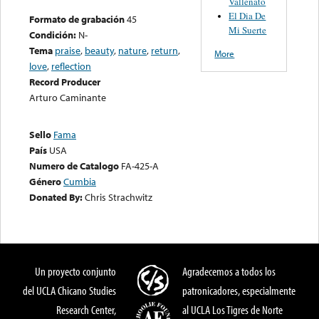
Vallenato
El Dia De
Formato de grabación
45
Mi Suerte
Condición:
N-
Tema
praise
,
beauty
,
nature
,
return
,
More
love
,
reflection
Record Producer
Arturo Caminante
Sello
Fama
País
USA
Numero de Catalogo
FA-425-A
Género
Cumbia
Donated By:
Chris Strachwitz
Un proyecto conjunto
Agradecemos a todos los
del UCLA Chicano Studies
patronicadores, especialmente
Research Center,
al UCLA Los Tigres de Norte