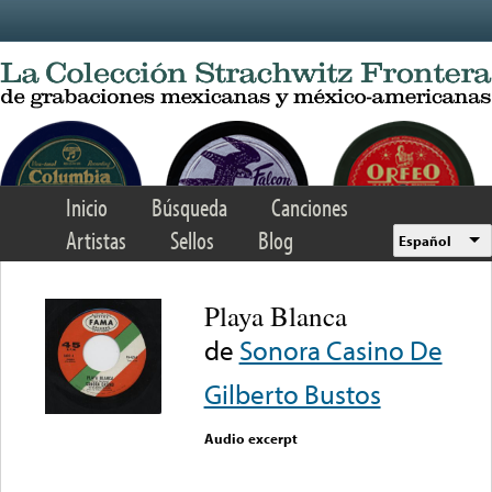
Skip to main content
Inicio
Búsqueda
Canciones
Artistas
Sellos
Blog
Español
Playa Blanca
de
Sonora Casino De
Gilberto Bustos
Audio excerpt
Error loading media: File
could not be played