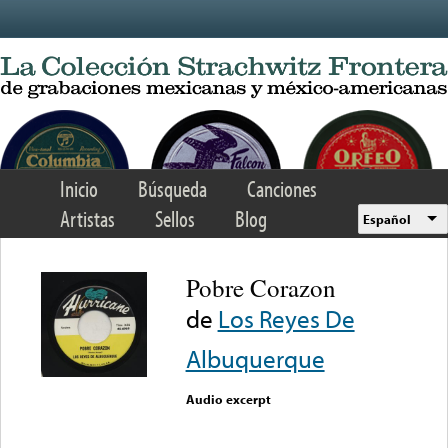
Skip to main content
Inicio
Búsqueda
Canciones
Artistas
Sellos
Blog
Español
Pobre Corazon
de
Los Reyes De
Albuquerque
Audio excerpt
Error loading media: File
could not be played