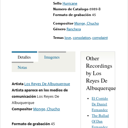
Sello
Hurricane
Numero de Catalogo
6989-B
Formato de grabación
45
Compositor
Monge, Chucho
Género
Ranchera
Temas
love
,
consolation
,
complaint
Other
Detalles
Imagenes
Recordings
Notas
by Los
Reyes De
Artista
Los Reyes De Albuquerque
Albuquerque
Artista aparece en los medios de
comunicación
Los Reyes De
El Corrido
Albuquerque
De Daniel
Compositor
Monge, Chucho
Fernandez
The Ballad
Of Dan
Formato de grabación
45
Fernandez