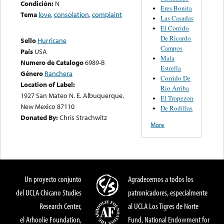
Condición:
N
Eres Bonita
Tema
love
,
consolation
,
complaint
Las Casadas
El Corrido
De Ricardo
Sello
Hurricane
Campos
País
USA
Mala
Numero de Catalogo
6989-B
Estrella
Género
Ranchera
Corrido De
Location of Label:
Rio Arriba
1927 San Mateo N. E. Albuquerque,
El Tropezon
New Mexico 87110
De Rodillas
Donated By:
Chris Strachwitz
More
Un proyecto conjunto
Agradecemos a todos los
del UCLA Chicano Studies
patronicadores, especialmente
Research Center,
al UCLA Los Tigres de Norte
el Arhoolie Foundation,
Fund, National Endowment for