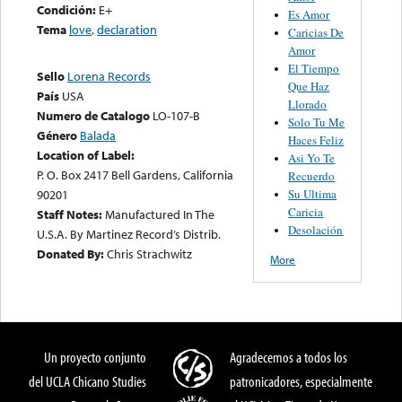
Condición:
E+
Es Amor
Tema
love
,
declaration
Caricias De
Amor
El Tiempo
Sello
Lorena Records
Que Haz
País
USA
Llorado
Numero de Catalogo
LO-107-B
Solo Tu Me
Género
Balada
Haces Feliz
Location of Label:
Asi Yo Te
P. O. Box 2417 Bell Gardens, California
Recuerdo
Su Ultima
90201
Caricia
Staff Notes:
Manufactured In The
Desolación
U.S.A. By Martinez Record’s Distrib.
Donated By:
Chris Strachwitz
More
Un proyecto conjunto
Agradecemos a todos los
del UCLA Chicano Studies
patronicadores, especialmente