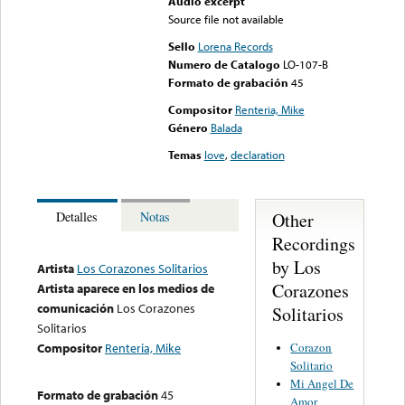
Audio excerpt
Source file not available
Sello
Lorena Records
Numero de Catalogo
LO-107-B
Formato de grabación
45
Compositor
Renteria, Mike
Género
Balada
Temas
love
,
declaration
Other
Detalles
Notas
Recordings
by Los
Artista
Los Corazones Solitarios
Corazones
Artista aparece en los medios de
comunicación
Los Corazones
Solitarios
Solitarios
Corazon
Compositor
Renteria, Mike
Solitario
Mi Angel De
Formato de grabación
45
Amor