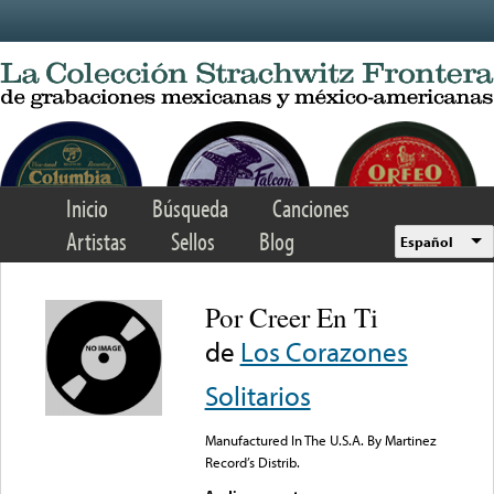
Skip to main content
Inicio
Búsqueda
Canciones
Artistas
Sellos
Blog
Español
Por Creer En Ti
de
Los Corazones
Solitarios
Manufactured In The U.S.A. By Martinez
Record’s Distrib.