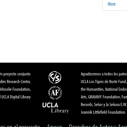
More
Un proyecto conjunto
Agradecemos a todos los patro
dies Research Center,
UCLA Los Tigres de Norte Fund
 Arhoolie Foundation,
the Humanities, National End
l UCLA Digital Library
Arts, GRAMMY Foundation, Fund
Records, Señor y la Señora E.W. 
Jeannik Littlefield Foundation.
tes en el proyecto
Apoyo
Derechos de Autor y Acc