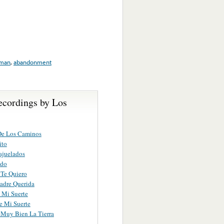
man
,
abandonment
ecordings by Los
De Los Caminos
ito
ajuelados
ado
Te Quiero
adre Querida
 Mi Suerte
e Mi Suerte
Muy Bien La Tierra