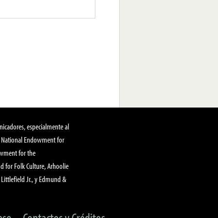
nicadores, especialmente al
, National Endowment for
owment for the
 for Folk Culture, Arhoolie
Littlefield Jr., y Edmund &
eso
Contactos y Créditos