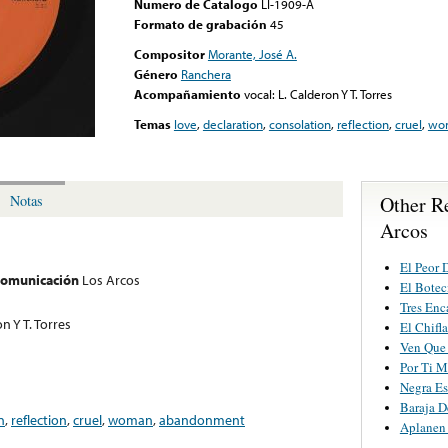
Numero de Catalogo
LI-1909-A
Formato de grabación
45
Compositor
Morante, José A.
Género
Ranchera
Acompañamiento
vocal: L. Calderon Y T. Torres
Temas
love
,
declaration
,
consolation
,
reflection
,
cruel
,
wo
Other R
Notas
Arcos
El Peor 
 comunicación
Los Arcos
El Botec
Tres Enc
n Y T. Torres
El Chifl
Ven Que 
Por Ti M
Negra Es
Baraja D
n
,
reflection
,
cruel
,
woman
,
abandonment
Aplanen 