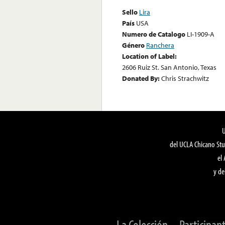
Sello
Lira
País
USA
Numero de Catalogo
LI-1909-A
Género
Ranchera
Location of Label:
2606 Ruiz St. San Antonio, Texas
Donated By:
Chris Strachwitz
del UCLA Chicano Stu
el
y de
La Colección
Participan