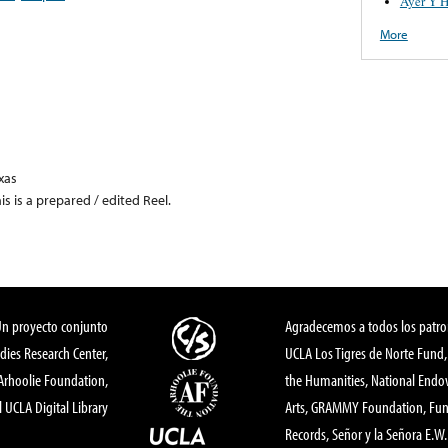
Ayer Y 
More
xas
his is a prepared / edited Reel.
Un proyecto conjunto
Agradecemos a todos los patro
dies Research Center,
UCLA Los Tigres de Norte Fund
 Arhoolie Foundation,
the Humanities, National End
l UCLA Digital Library
Arts, GRAMMY Foundation, Fund
Records, Señor y la Señora E.W. 