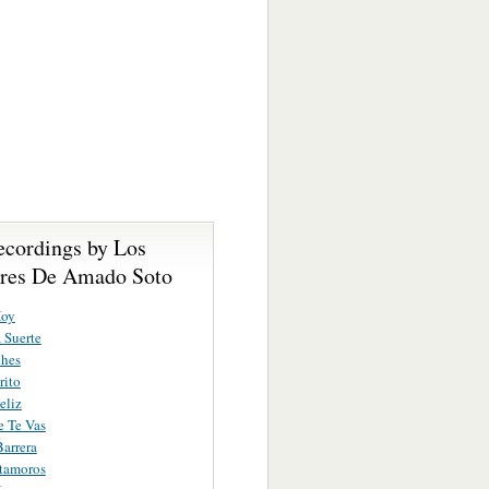
ecordings by Los
res De Amado Soto
Hoy
 Suerte
ches
rito
eliz
e Te Vas
arrera
tamoros