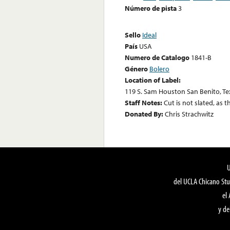
Número de pista
3
Sello
Ideal
País
USA
Numero de Catalogo
1841-B
Género
Bolero
Location of Label:
119 S. Sam Houston San Benito, Te
Staff Notes:
Cut is not slated, as t
Donated By:
Chris Strachwitz
del UCLA Chicano Stu
el
y de