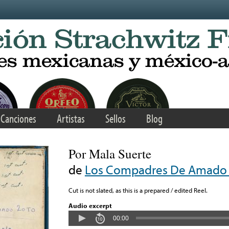
Canciones
Artistas
Sellos
Blog
Por Mala Suerte
de
Los Compadres De Amado 
Cut is not slated, as this is a prepared / edited Reel.
Audio excerpt
00:00