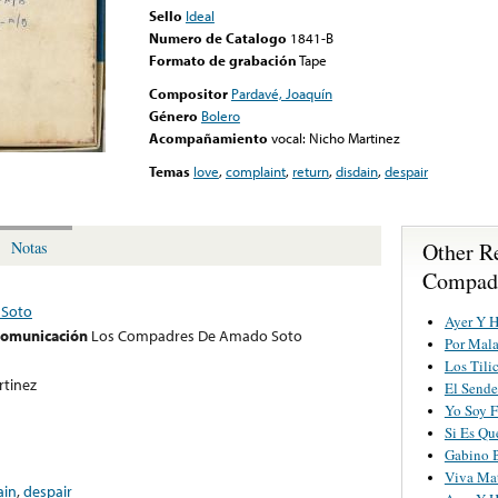
Sello
Ideal
Numero de Catalogo
1841-B
Formato de grabación
Tape
Compositor
Pardavé, Joaquín
Género
Bolero
Acompañamiento
vocal: Nicho Martinez
Temas
love
,
complaint
,
return
,
disdain
,
despair
Other R
Notas
Compad
 Soto
Ayer Y 
 comunicación
Los Compadres De Amado Soto
Por Mala
Los Tili
rtinez
El Sende
Yo Soy F
Si Es Qu
Gabino B
Viva Ma
ain
,
despair