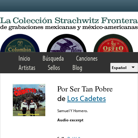
Skip to main content
Inicio
Búsqueda
Canciones
Artistas
Sellos
Blog
Español
Por Ser Tan Pobre
de
Los Cadetes
Samuel Y Homero.
Audio excerpt
Error loading media: File
could not be played