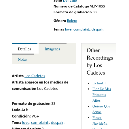
Sello
Del Valle
Numero de Catalogo
VLP-1055
Formato de grabación
33
Género
Bolero
Temas
love
,
complaint;
,
despair;
Other
Detalles
Imagenes
Recordings
Notas
by Los
Cadetes
Artista
Los Cadetes
Artista aparece en los medios de
Es Inutil
comunicación
Los Cadetes
Flor De Mis
Primeros
Años
Formato de grabación
33
Quiero Que
Lado A:
b
Sepas
Condición:
VG+
Fiesta
Tema
love
,
complaint;
,
despair;
Navideña
Número de pista
3
Cruz Negra