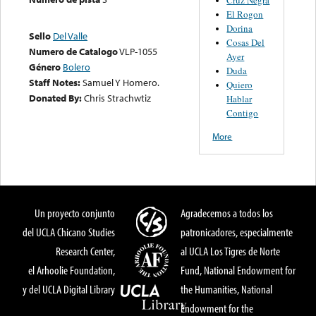
El Rogon
Dorina
Sello
Del Valle
Cosas Del
Numero de Catalogo
VLP-1055
Ayer
Género
Bolero
Duda
Staff Notes:
Samuel Y Homero.
Quiero
Donated By:
Chris Strachwtiz
Hablar
Contigo
More
Un proyecto conjunto
Agradecemos a todos los
del UCLA Chicano Studies
patronicadores, especialmente
Research Center,
al UCLA Los Tigres de Norte
el Arhoolie Foundation,
Fund, National Endowment for
y del UCLA Digital Library
the Humanities, National
Endowment for the