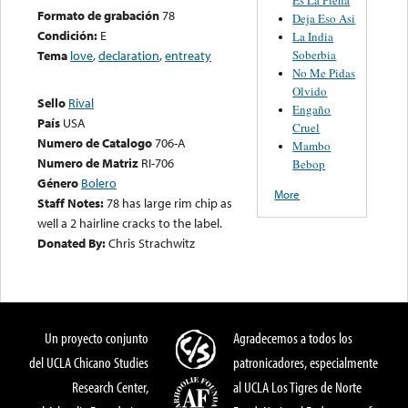
Formato de grabación
78
Deja Eso Asi
Condición:
E
La India
Soberbia
Tema
love
,
declaration
,
entreaty
No Me Pidas
Olvido
Sello
Rival
Engaño
País
USA
Cruel
Numero de Catalogo
706-A
Mambo
Numero de Matriz
RI-706
Bebop
Género
Bolero
More
Staff Notes:
78 has large rim chip as
well a 2 hairline cracks to the label.
Donated By:
Chris Strachwitz
Un proyecto conjunto
Agradecemos a todos los
del UCLA Chicano Studies
patronicadores, especialmente
Research Center,
al UCLA Los Tigres de Norte