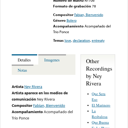
Numero de Matriz
RI-706
Formato de grabación
78
Compositor
Fabian, Bienvenido
Género
Bolero
Acompañamiento
Acompañado del
Trio Ponce
Temas
love
,
declaration
,
entreaty
Other
Detalles
Imagenes
Recordings
Notas
by Ney
Rivera
Artista
Ney Rivera
Artista aparece en los medios de
Que Sera
comunicación
Ney Rivera
Eso
El Marinero
Compositor
Fabian, Bienvenido
La
Acompañamiento
Acompañado del
Resbalosa
Trio Ponce
Que Buena
Es La Plena