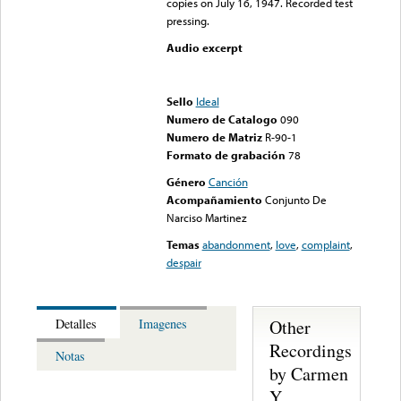
copies on July 16, 1947. Recorded test
pressing.
Audio excerpt
Error loading media: File
could not be played
Sello
Ideal
Numero de Catalogo
090
Numero de Matriz
R-90-1
Formato de grabación
78
Género
Canción
Acompañamiento
Conjunto De
Narciso Martinez
Temas
abandonment
,
love
,
complaint
,
despair
Other
Detalles
Imagenes
Recordings
Notas
by Carmen
Y