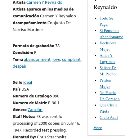
Artista
Carmen Y Reynaldo
Reynaldo
Artista aparece en los medios de
comunicación
Carmen Y Reynaldo
Todo Se
Acompañamiento
Conjunto De
Paga
Narciso Martinez
Si Pensabas
Abandonarme
Hechicera
Formato de grabación
78
Mujer
Condición:
E
Amor Y
Tema
abandonment
,
love
,
complaint
,
Lagrimas
despair
Saliste De
Mi Pecho
Perdon
Sello
Ideal
Mujer
País
USA
No Puede
Numero de Catalogo
090
Un Corazon
Numero de Matriz
R-90-1
Que Chula
Género
Canción
Prieta
Staff Notes:
78 was sent for
Cielo Azul
processing of 2000 copies on July 16,
More
1947. Recorded test pressing.
Donated By:
Chris Strachwitz