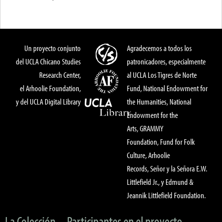
Un proyecto conjunto
Agradecemos a todos los
del UCLA Chicano Studies
patronicadores, especialmente
Research Center,
al UCLA Los Tigres de Norte
el Arhoolie Foundation,
Fund, National Endowment for
y del UCLA Digital Library
the Humanities, National
Endowment for the
Arts, GRAMMY
Foundation, Fund for Folk
Culture, Arhoolie
Records, Señor y la Señora E.W.
Littlefield Jr., y Edmund &
Jeannik Littlefield Foundation.
La Colección
Participantes en el proyecto