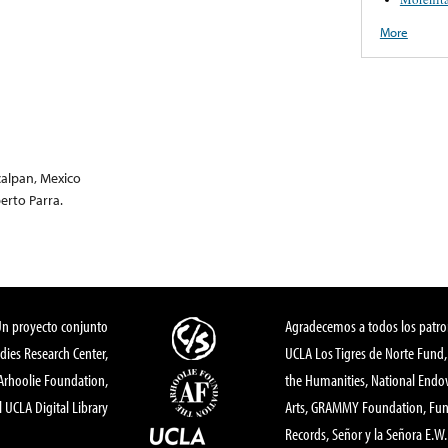
More
calpan, Mexico
berto Parra.
Un proyecto conjunto
Agradecemos a todos los patro
dies Research Center,
UCLA Los Tigres de Norte Fund
 Arhoolie Foundation,
the Humanities, National End
l UCLA Digital Library
Arts, GRAMMY Foundation, Fund
Records, Señor y la Señora E.W. 