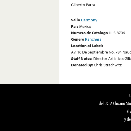
Gilberto Parra
Sello
Harmony
País
Mexico
Numero de Catalogo
HLS-8706
Género
Ranchera
Location of Label:
Av. 16 De Septiembre No. 784 Nau
Staff Notes:
Director Artistico: Gil
Donated By:
Chris Strachwitz
del UCLA Chicano Stu
el
y de