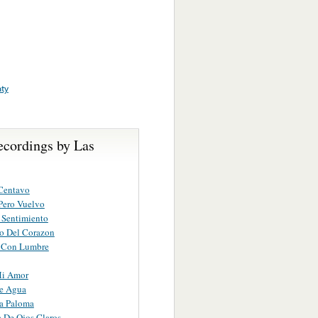
aty
ecordings by Las
s
Centavo
Pero Vuelvo
 Sentimiento
o Del Corazon
 Con Lumbre
Mi Amor
De Agua
a Paloma
 De Ojos Claros