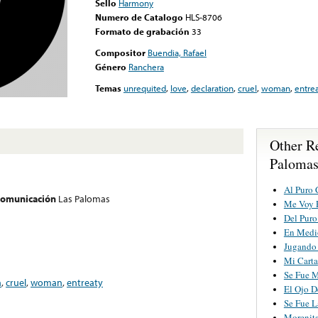
Sello
Harmony
Numero de Catalogo
HLS-8706
Formato de grabación
33
Compositor
Buendia, Rafael
Género
Ranchera
Temas
unrequited
,
love
,
declaration
,
cruel
,
woman
,
entre
Other R
Paloma
Al Puro 
 comunicación
Las Palomas
Me Voy 
Del Puro
En Medi
Jugando
Mi Carta
Se Fue 
n
,
cruel
,
woman
,
entreaty
El Ojo 
Se Fue L
Morenita