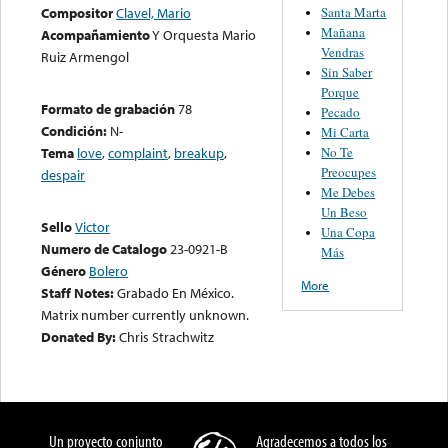
Santa Marta
Compositor
Clavel, Mario
Mañana
Acompañamiento
Y Orquesta Mario
Vendras
Ruiz Armengol
Sin Saber
Porque
Formato de grabación
78
Pecado
Condición:
N-
Mi Carta
No Te
Tema
love
,
complaint
,
breakup
,
Preocupes
despair
Me Debes
Un Beso
Sello
Victor
Una Copa
Numero de Catalogo
23-0921-B
Más
Género
Bolero
More
Staff Notes:
Grabado En México.
Matrix number currently unknown.
Donated By:
Chris Strachwitz
Un proyecto conjunto
Agradecemos a todos los