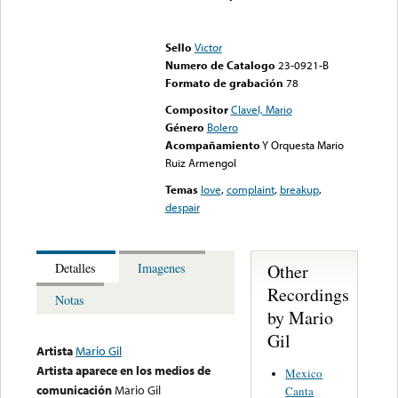
Error loading media: File
could not be played
Sello
Victor
Numero de Catalogo
23-0921-B
Formato de grabación
78
Compositor
Clavel, Mario
Género
Bolero
Acompañamiento
Y Orquesta Mario
Ruiz Armengol
Temas
love
,
complaint
,
breakup
,
despair
Other
Detalles
Imagenes
Recordings
Notas
by Mario
Gil
Artista
Mario Gil
Artista aparece en los medios de
Mexico
comunicación
Mario Gil
Canta