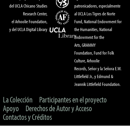
del UCLA Chicano Studies
patronicadores, especialmente
Research Center,
al UCLA Los Tigres de Norte
el Arhoolie Foundation,
Fund, National Endowment for
y del UCLA Digital Library
the Humanities, National
Endowment for the
Arts, GRAMMY
Foundation, Fund for Folk
Culture, Arhoolie
Records, Señor y la Señora E.W.
Littlefield Jr., y Edmund &
Jeannik Littlefield Foundation.
La Colección
Participantes en el proyecto
Apoyo
Derechos de Autor y Acceso
Contactos y Créditos