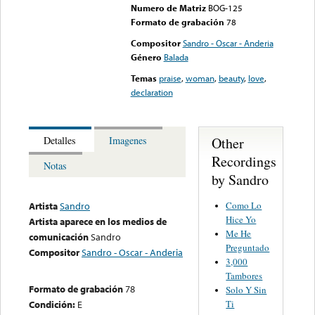
Numero de Matriz
BOG-125
Formato de grabación
78
Compositor
Sandro - Oscar - Anderia
Género
Balada
Temas
praise
,
woman
,
beauty
,
love
,
declaration
Other
Detalles
Imagenes
Recordings
Notas
by Sandro
Como Lo
Artista
Sandro
Hice Yo
Artista aparece en los medios de
Me He
comunicación
Sandro
Preguntado
Compositor
Sandro - Oscar - Anderia
3,000
Tambores
Formato de grabación
78
Solo Y Sin
Ti
Condición:
E