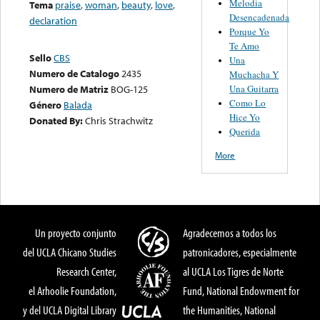
Melodia
Tema
praise
,
woman
,
beauty
,
love
,
Desencadenada
declaration
Porque Yo
Te Amo
Sello
CBS
Una
Numero de Catalogo
2435
Muchacha Y
Una Guitarra
Numero de Matriz
BOG-125
Como Lo
Género
Balada
Hice Yo
Donated By:
Chris Strachwitz
Querida
More
Un proyecto conjunto
Agradecemos a todos los
del UCLA Chicano Studies
patronicadores, especialmente
Research Center,
al UCLA Los Tigres de Norte
el Arhoolie Foundation,
Fund, National Endowment for
y del UCLA Digital Library
the Humanities, National