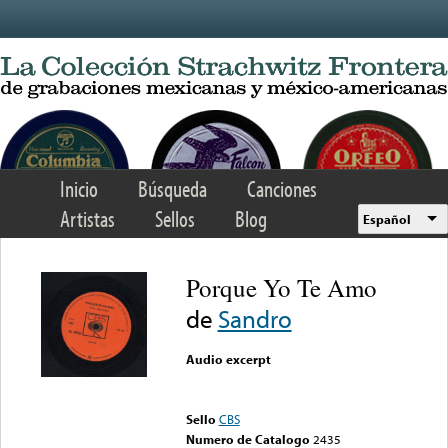
Skip to main content
Inicio
Búsqueda
Canciones
Artistas
Sellos
Blog
Español
Porque Yo Te Amo
de
Sandro
Audio excerpt
Error loading media: File
could not be played
Sello
CBS
Numero de Catalogo
2435