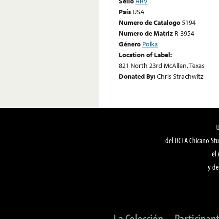
Sello
ARV
País
USA
Numero de Catalogo
5194
Numero de Matriz
R-3954
Género
Polka
Location of Label:
821 North 23rd McAllen, Texas
Donated By:
Chris Strachwitz
del UCLA Chicano Stu
el
y de
La Colección
Participan