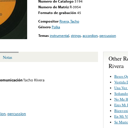
Numero de Catalogo
5194
Numero de Matriz
R-3954
Formato de grabación
45
Compositor
Rivera, Tacho
Género
Polka
Temas
instrumental
,
strings
,
accordion
,
percussion
Other R
Notas
Rivera
Besos Q
 comunicación
Tacho Rivera
Vestida 
Una Vez 
Soñando
No Me H
Eres Mi 
Bienven
dion
,
percussion
En Mi V
Se Muri