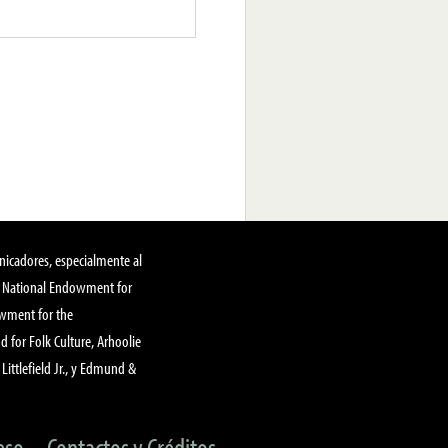
nicadores, especialmente al
, National Endowment for
owment for the
 for Folk Culture, Arhoolie
Littlefield Jr., y Edmund &
eso
Contactos y Créditos