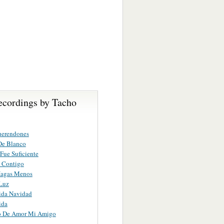
ecordings by Tacho
uerendones
De Blanco
Fue Suficiente
 Contigo
agas Menos
Luz
ida Navidad
ida
o De Amor Mi Amigo