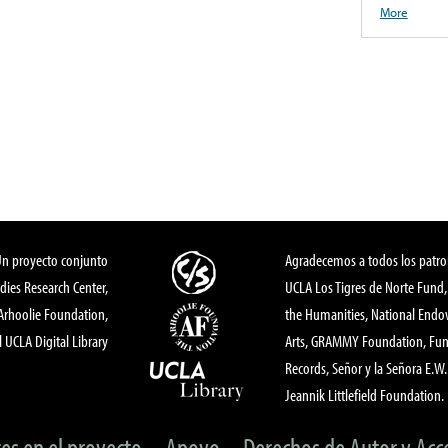
More
Un proyecto conjunto
Agradecemos a todos los patro
dies Research Center,
UCLA Los Tigres de Norte Fund
 Arhoolie Foundation,
the Humanities, National End
l UCLA Digital Library
Arts, GRAMMY Foundation, Fund
Records, Señor y la Señora E.W. 
Jeannik Littlefield Foundation.
tes en el proyecto
Apoyo
Derechos de Autor y Acc