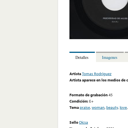
Detalles
Imagenes
Artista
Tomas Rodriguez
Artista aparece en los medios de
Formato de grabación
45
Condición:
E+
Tema
praise
,
woman
,
beauty
,
love
Sello
Dicsa