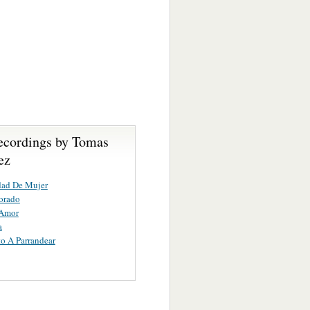
ecordings by Tomas
ez
dad De Mujer
orado
 Amor
a
to A Parrandear