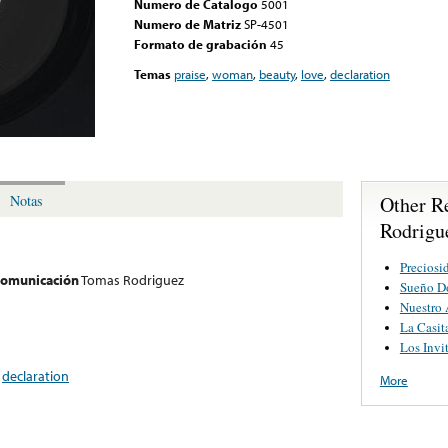
Numero de Catalogo
5001
Numero de Matriz
SP-4501
Formato de grabación
45
Temas
praise
,
woman
,
beauty
,
love
,
declaration
Other R
Notas
Rodrigu
Preciosi
 comunicación
Tomas Rodriguez
Sueño D
Nuestro
La Casit
Los Invi
,
declaration
More