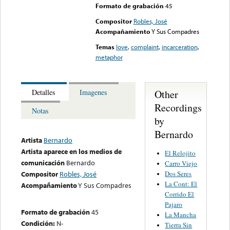
Formato de grabación
45
Compositor
Robles, José
Acompañamiento
Y Sus Compadres
Temas
love
,
complaint
,
incarceration
,
metaphor
Other
Detalles
Imagenes
Recordings
Notas
by
Bernardo
Artista
Bernardo
Artista aparece en los medios de
El Relojito
comunicación
Bernardo
Carro Viejo
Dos Seres
Compositor
Robles, José
La Cont: El
Acompañamiento
Y Sus Compadres
Corrido El
Pajaro
Formato de grabación
45
La Mancha
Condición:
N-
Tierra Sin