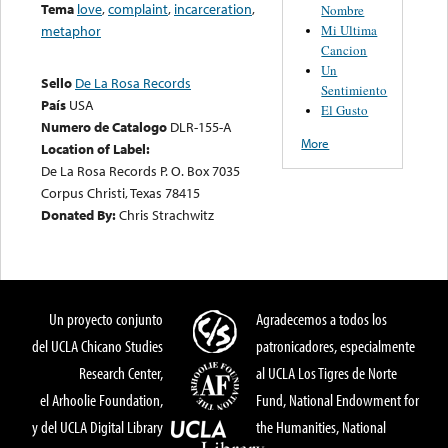
Tema
love
,
complaint
,
incarceration
,
Nombre
Mi Ultima
metaphor
Cancion
Un
Sello
De La Rosa Records
Sentimiento
País
USA
El Gusto
Numero de Catalogo
DLR-155-A
More
Location of Label:
De La Rosa Records P. O. Box 7035
Corpus Christi, Texas 78415
Donated By:
Chris Strachwitz
Un proyecto conjunto
Agradecemos a todos los
del UCLA Chicano Studies
patronicadores, especialmente
Research Center,
al UCLA Los Tigres de Norte
el Arhoolie Foundation,
Fund, National Endowment for
y del UCLA Digital Library
the Humanities, National