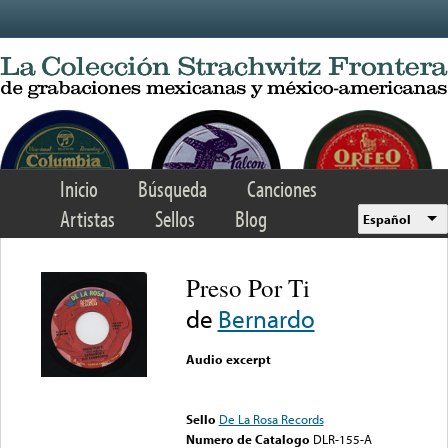
Skip to main content
Inicio
Búsqueda
Canciones
Artistas
Sellos
Blog
Español
Preso Por Ti
de
Bernardo
Audio excerpt
Error loading media: File
could not be played
Sello
De La Rosa Records
Numero de Catalogo
DLR-155-A