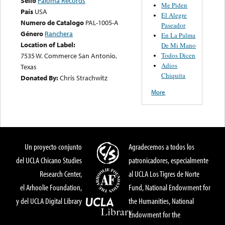
Sello
Paloma Records
Me Piden
País
USA
El Alegre
Numero de Catalogo
PAL-1005-A
Paseador
Género
Ranchera
En La Palma
Location of Label:
De Mi Mano
Todos Dicen
7535 W. Commerce San Antonio,
Adios
Texas
Chiquita
Donated By:
Chris Strachwitz
More
Un proyecto conjunto
Agradecemos a todos los
del UCLA Chicano Studies
patronicadores, especialmente
Research Center,
al UCLA Los Tigres de Norte
el Arhoolie Foundation,
Fund, National Endowment for
y del UCLA Digital Library
the Humanities, National
Endowment for the