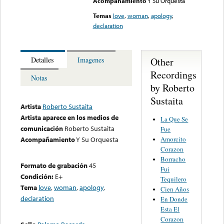
Acompañamiento
Y Su Orquesta
Temas
love
,
woman
,
apology
,
declaration
Other
Detalles
Imagenes
Recordings
Notas
by Roberto
Sustaita
Artista
Roberto Sustaita
Artista aparece en los medios de
La Que Se
comunicación
Roberto Sustaita
Fue
Amorcito
Acompañamiento
Y Su Orquesta
Corazon
Borracho
Formato de grabación
45
Fui
Condición:
E+
Tequilero
Tema
love
,
woman
,
apology
,
Cien Años
declaration
En Donde
Esta El
Corazon