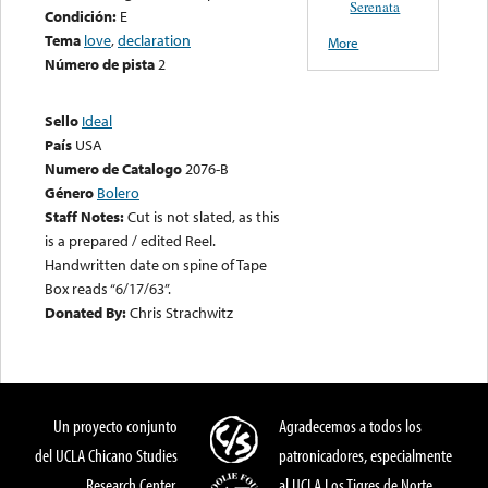
Serenata
Condición:
E
Tema
love
,
declaration
More
Número de pista
2
Sello
Ideal
País
USA
Numero de Catalogo
2076-B
Género
Bolero
Staff Notes:
Cut is not slated, as this
is a prepared / edited Reel.
Handwritten date on spine of Tape
Box reads “6/17/63”.
Donated By:
Chris Strachwitz
Un proyecto conjunto
Agradecemos a todos los
del UCLA Chicano Studies
patronicadores, especialmente
Research Center,
al UCLA Los Tigres de Norte