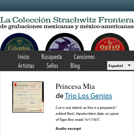
Skip to main content
Inicio
Búsqueda
Canciones
Artistas
Sellos
Blog
Español
Princesa Mia
de
Trio Los Genios
Cut is not slated, as this is a prepared /
edited Reel. Handwritten date on spine
of Tape Box reads “6/17/63”.
Audio excerpt