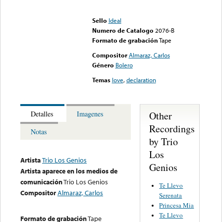
Error loading media: File
could not be played
Sello
Ideal
Numero de Catalogo
2076-B
Formato de grabación
Tape
Compositor
Almaraz, Carlos
Género
Bolero
Temas
love
,
declaration
Other
Detalles
Imagenes
Recordings
Notas
by Trio
Los
Artista
Trio Los Genios
Genios
Artista aparece en los medios de
comunicación
Trio Los Genios
Te Llevo
Compositor
Almaraz, Carlos
Serenata
Princesa Mia
Te Llevo
Formato de grabación
Tape