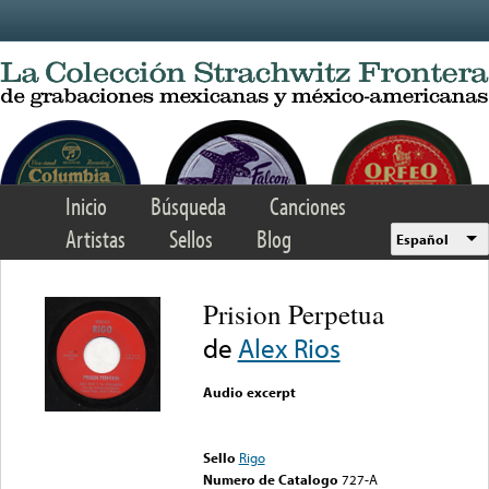
Skip to main content
Inicio
Búsqueda
Canciones
Artistas
Sellos
Blog
Español
Prision Perpetua
de
Alex Rios
Audio excerpt
Error loading media: File
could not be played
Sello
Rigo
Numero de Catalogo
727-A