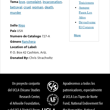
Tema
love
,
complaint
,
incarceration
,
Traicionera
betrayal
,
cruel
,
woman
,
death
,
Aunque
Pasen Los
murder
Años
Devuelveme
Sello
Rigo
El Corazon
País
USA
More
Numero de Catalogo
727-A
Género
Ranchera
Location of Label:
P. O. Box 42 Cashion, Ariz.
Donated By:
Chris Strachwitz
Un proyecto conjunto
Agradecemos a todos los
del UCLA Chicano Studies
patronicadores, especialmente
Research Center,
al UCLA Los Tigres de Norte
el Arhoolie Foundation,
Fund, National Endowment for
y del UCLA Digital Library
the Humanities, National