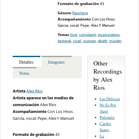
Formato de grabación
45
Género
Ranchera
Acompañamiento
Con Los Hnos.
Garcia, vocal: Pepe, Alex Y Manuel
Temas
love
,
complaint
,
incarceration
,
betrayal
,
cruel
,
woman
,
death
,
murder
Other
Detalles
Imagenes
Recordings
Notas
by Alex
Rios
Artista
Alex Rios
Artista aparece en los medios de
Las Delicias
comunicación
Alex Rios
No Es Por
Aqui
Acompañamiento
Con Los Hnos.
Palomita
Garcia, vocal: Pepe, Alex Y Manuel
Cariño
Santo
Formato de grabación
45
La