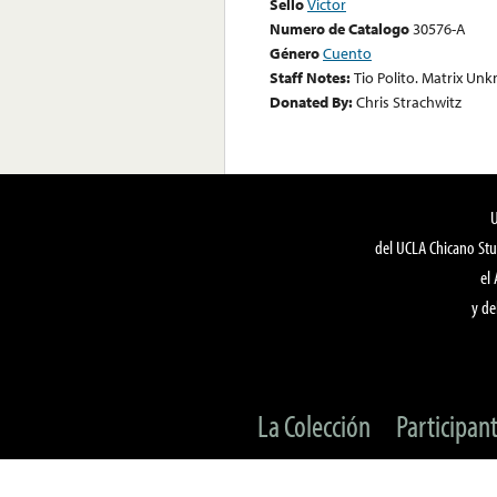
Sello
Victor
Numero de Catalogo
30576-A
Género
Cuento
Staff Notes:
Tio Polito. Matrix Un
Donated By:
Chris Strachwitz
del UCLA Chicano Stu
el
y de
La Colección
Participan