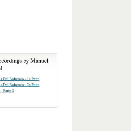
ecordings by Manuel
al
is Del Bohemio - 1a Parte
is Del Bohemio - 2a Parte
- Parte 2