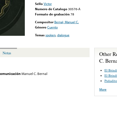
Sello
Victor
Numero de Catalogo
30576-A
Formato de grabación
78
Compositor
Bernal, Manuel C.
Género
Cuento
Temas
spoken
,
dialogue
Other R
Notas
C. Bern
El Brind
 comunicación
Manuel C. Bernal
El Brind
Puñadito 
More