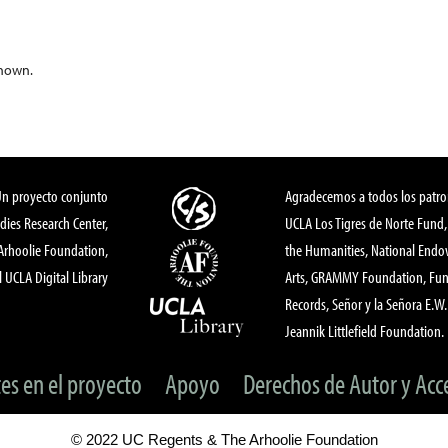
known.
Un proyecto conjunto
Agradecemos a todos los patro
dies Research Center,
UCLA Los Tigres de Norte Fund
 Arhoolie Foundation,
the Humanities, National End
l UCLA Digital Library
Arts, GRAMMY Foundation, Fund
Records, Señor y la Señora E.W. 
Jeannik Littlefield Foundation.
tes en el proyecto
Apoyo
Derechos de Autor y Acc
© 2022 UC Regents & The Arhoolie Foundation