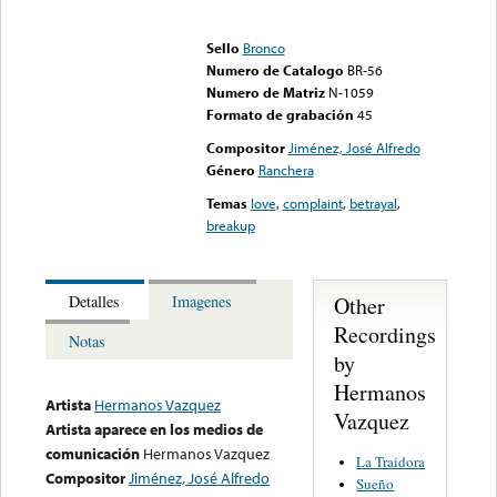
Error loading media: File
could not be played
Sello
Bronco
Numero de Catalogo
BR-56
Numero de Matriz
N-1059
Formato de grabación
45
Compositor
Jiménez, José Alfredo
Género
Ranchera
Temas
love
,
complaint
,
betrayal
,
breakup
Other
Detalles
Imagenes
Recordings
Notas
by
Hermanos
Artista
Hermanos Vazquez
Vazquez
Artista aparece en los medios de
comunicación
Hermanos Vazquez
La Traidora
Compositor
Jiménez, José Alfredo
Sueño