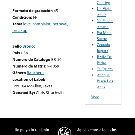
Contigo
Un Viejo
Formato de grabación
45
Amor
Condición:
N-
No Puedo
Tema
love
,
complaint
,
betrayal
,
Amarte
breakup
Por Mala
Suerte
Zenaida
Sello
Bronco
Ingrata
País
USA
Brillo De
Numero de Catalogo
BR-56
Perlas
Numero de Matriz
N-1059
Te Quiero
Género
Ranchera
Aunque
Location of Label:
Pasen Los
Box 164 McAllen, Texas
Años
Donated By:
Chris Strachwitz
More
Un proyecto conjunto
Agradecemos a todos los