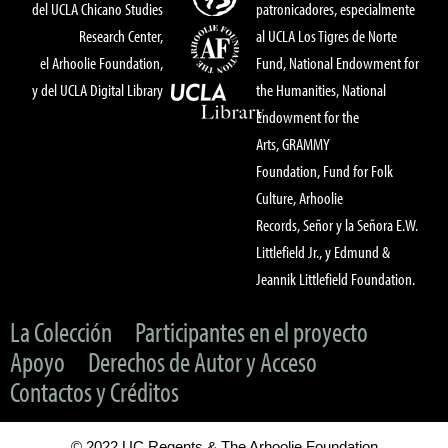
del UCLA Chicano Studies
patronicadores, especialmente
Research Center,
al UCLA Los Tigres de Norte
el Arhoolie Foundation,
Fund, National Endowment for
y del UCLA Digital Library
the Humanities, National
Endowment for the
Arts, GRAMMY
Foundation, Fund for Folk
Culture, Arhoolie
Records, Señor y la Señora E.W.
Littlefield Jr., y Edmund &
Jeannik Littlefield Foundation.
La Colección
Participantes en el proyecto
Apoyo
Derechos de Autor y Acceso
Contactos y Créditos
© 2022 UC Regents & The Arhoolie Foundation