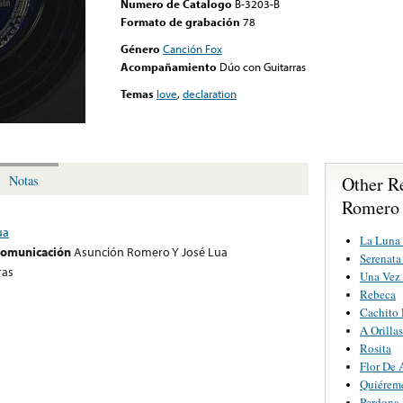
Numero de Catalogo
B-3203-B
Formato de grabación
78
Género
Canción Fox
Acompañamiento
Dúo con Guitarras
Temas
love
,
declaration
Other R
Notas
Romero 
ua
La Luna
 comunicación
Asunción Romero Y José Lua
Serenata
ras
Una Vez
Rebeca
Cachito 
A Orilla
Rosita
Flor De 
Quiérem
Perdona 