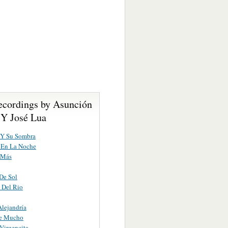
ecordings by Asunción
Y José Lua
 Y Su Sombra
 En La Noche
 Más
De Sol
s Del Rio
Alejandría
e Mucho
Virgencita