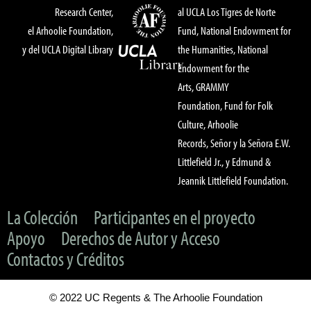
Research Center,
al UCLA Los Tigres de Norte
el Arhoolie Foundation,
Fund, National Endowment for
y del UCLA Digital Library
the Humanities, National
Endowment for the
Arts, GRAMMY
Foundation, Fund for Folk
Culture, Arhoolie
Records, Señor y la Señora E.W.
Littlefield Jr., y Edmund &
Jeannik Littlefield Foundation.
La Colección
Participantes en el proyecto
Apoyo
Derechos de Autor y Acceso
Contactos y Créditos
© 2022 UC Regents & The Arhoolie Foundation