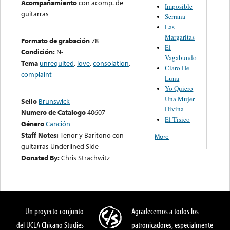
Acompañamiento
con acomp. de
Imposible
guitarras
Serrana
Las
Margaritas
Formato de grabación
78
El
Condición:
N-
Vagabundo
Tema
unrequited
,
love
,
consolation
,
Claro De
complaint
Luna
Yo Quiero
Una Mujer
Sello
Brunswick
Divina
Numero de Catalogo
40607-
El Tisico
Género
Canción
Staff Notes:
Tenor y Baritono con
More
guitarras Underlined Side
Donated By:
Chris Strachwitz
Un proyecto conjunto
Agradecemos a todos los
del UCLA Chicano Studies
patronicadores, especialmente