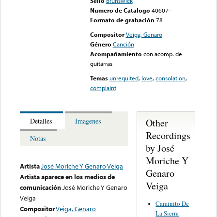
Sello
Brunswick
Numero de Catalogo
40607-
Formato de grabación
78
Compositor
Veiga, Genaro
Género
Canción
Acompañamiento
con acomp. de
guitarras
Temas
unrequited
,
love
,
consolation
,
complaint
Other
Detalles
Imagenes
Recordings
Notas
by José
Moriche Y
Artista
José Moriche Y Genaro Veiga
Genaro
Artista aparece en los medios de
Veiga
comunicación
José Moriche Y Genaro
Veiga
Caminito De
Compositor
Veiga, Genaro
La Sierra