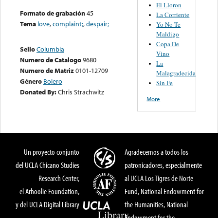
El Lloron
Formato de grabación
45
La Corriente
Tema
love
,
complaint;
,
despair;
Yo No Te
Maldigo
Copa De
Sello
Columbia
Vino
Numero de Catalogo
9680
La
Numero de Matriz
0101-12709
Malagradecida
Género
Bolero
Sin Fe
Donated By:
Chris Strachwitz
More
Un proyecto conjunto
Agradecemos a todos los
del UCLA Chicano Studies
patronicadores, especialmente
Research Center,
al UCLA Los Tigres de Norte
el Arhoolie Foundation,
Fund, National Endowment for
y del UCLA Digital Library
the Humanities, National
Endowment for the