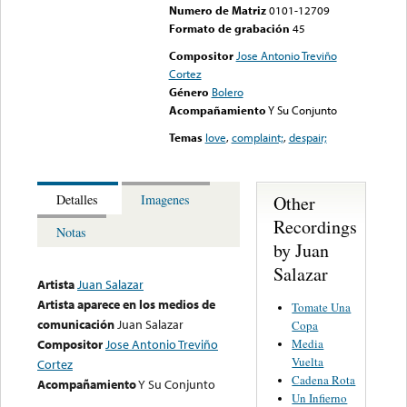
Numero de Matriz
0101-12709
Formato de grabación
45
Compositor
Jose Antonio Treviño
Cortez
Género
Bolero
Acompañamiento
Y Su Conjunto
Temas
love
,
complaint;
,
despair;
Other
Detalles
Imagenes
Recordings
Notas
by Juan
Salazar
Artista
Juan Salazar
Artista aparece en los medios de
Tomate Una
comunicación
Juan Salazar
Copa
Media
Compositor
Jose Antonio Treviño
Vuelta
Cortez
Cadena Rota
Acompañamiento
Y Su Conjunto
Un Infierno