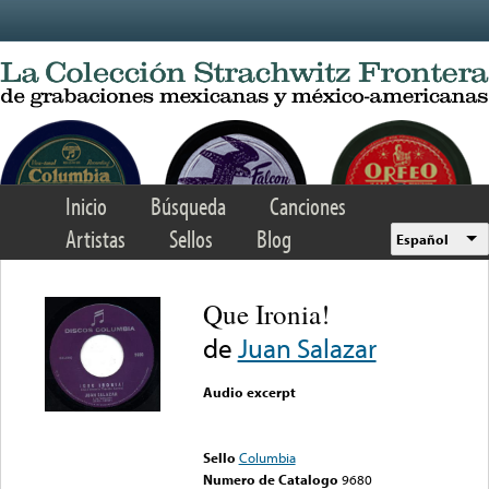
Skip to main content
Inicio
Búsqueda
Canciones
Artistas
Sellos
Blog
Español
Que Ironia!
de
Juan Salazar
Audio excerpt
Error loading media: File
could not be played
Sello
Columbia
Numero de Catalogo
9680