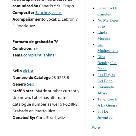
comunicación
Canario Y Su Grupo
Lamento Del
Compositor
Sanchéz, Jesus
Carretero
Acompañamiento
vocal: L. Lebron y
No Me Dejes
E. Rodriguez
Solo
Linda
Morena
Formato de grabación
78
Las
Condición:
E+
Madreselvas
Tema
complaint
,
animal
Dios
Bendiga La
Plena
Sello
Victor
Las Playas
Numero de Catalogo
23-5248-B
Del Eden
Género
Seis
Enramada
Staff Notes:
Matrix number currently
Jibara
Unknown. Label has alternate
Tener Que Ir
Catalogue number as well 51-5248-B.
A La Guerra
Grabado en Puerto Rico.
Sol De
Juventud
Donated By:
Chris Strachwitz
More