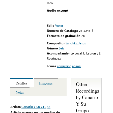
Rico.
Audio excerpt
Error loading media: File
could not be played
Sello
Victor
Numero de Catalogo
23-5248-B
Formato de grabación
78
Compositor
Sanchéz, Jesus
Género
Seis
Acompañamiento
vocal: L. Lebron y E.
Rodriguez
Temas
complaint
,
animal
Other
Detalles
Imagenes
Recordings
Notas
by Canario
Y Su
Artista
Canario Y Su Grupo
Grupo
Artista aparece en los medios de