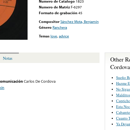
Numero de Catalogo
1823
Numero de Matriz
F-6297
Formato de grabación
45
Compositor
Sánchez Mota, Benjamín
Género
Ranchera
Temas
love
,
advice
Other R
Notas
Cordova
Sueño B
 comunicación
Carlos De Cordova
Hazme E
mín
No Siga
Malditos
Capricho
Esta Noc
Cabarete
Cuanto 
Ya Deja