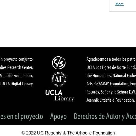
More
Un proyecto conjunto
Agradecemos a todos los patro
dies Research Center,
UCLA Los Tigres de Norte Fund
 Arhoolie Foundation,
the Humanities, National End
l UCLA Digital Library
Arts, GRAMMY Foundation, Fund
Records, Señor y la Señora E.W. 
Jeannik Littlefield Foundation.
tes en el proyecto
Apoyo
Derechos de Autor y Acc
© 2022 UC Regents & The Arhoolie Foundation