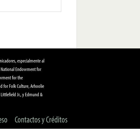
nicadores, especialmente al
, National Endowment for
owment for the
 for Folk Culture, Arhoolie
Littlefield Jr., y Edmund &
eso
Contactos y Créditos