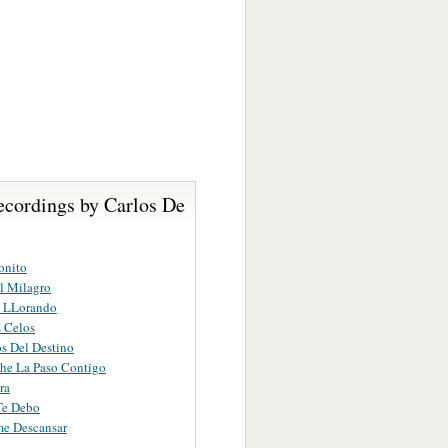
ecordings by Carlos De
onito
l Milagro
s LLorando
 Celos
s Del Destino
he La Paso Contigo
ra
Te Debo
me Descansar