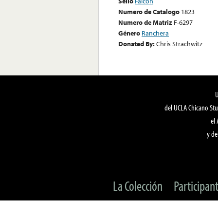
Sello
Falcon
Numero de Catalogo
1823
Numero de Matriz
F-6297
Género
Ranchera
Donated By:
Chris Strachwitz
del UCLA Chicano Stu
el
y de
La Colección
Participan