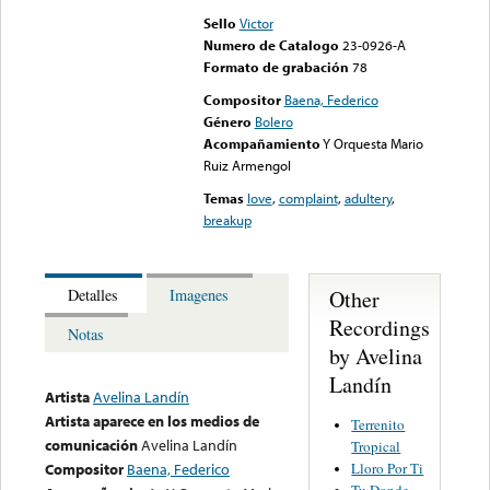
Sello
Victor
Numero de Catalogo
23-0926-A
Formato de grabación
78
Compositor
Baena, Federico
Género
Bolero
Acompañamiento
Y Orquesta Mario
Ruiz Armengol
Temas
love
,
complaint
,
adultery
,
breakup
Other
Detalles
Imagenes
Recordings
Notas
by Avelina
Landín
Artista
Avelina Landín
Artista aparece en los medios de
Terrenito
comunicación
Avelina Landín
Tropical
Lloro Por Ti
Compositor
Baena, Federico
Tu Donde