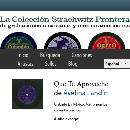
Skip to main content
Inicio
Búsqueda
Canciones
Artistas
Sellos
Blog
Español
Que Te Aproveche
de
Avelina Landín
Grabado En México. Matrix number
currently unknown.
Audio excerpt
Error loading media: File
could not be played