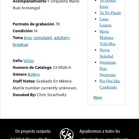
Acompañamiento
Y Orquesta Mario
Estas
Ruiz Armengol
Ya No Puedo
Luna,
Formato de grabación
78
Lunera
Condición:
N-
Hasta
Mañana,
Tema
love
,
complaint
,
adultery
,
Vida Mia
breakup
Negra
Soledad
Sello
Victor
Quiéreme,
Numero de Catalogo
23-0926-A
Pero
Género
Bolero
Quiéreme
Por Qué Has
Staff Notes:
Grabado En México.
Cambiado
Matrix number currently unknown.
Donated By:
Chris Strachwitz
More
Un proyecto conjunto
Agradecemos a todos los