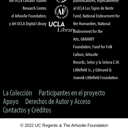
del UCLA Chicano Studies
patronicadores, especialmente
Research Center,
al UCLA Los Tigres de Norte
el Arhoolie Foundation,
Fund, National Endowment for
y del UCLA Digital Library
the Humanities, National
Endowment for the
Arts, GRAMMY
Foundation, Fund for Folk
Culture, Arhoolie
Records, Señor y la Señora E.W.
Littlefield Jr., y Edmund &
Jeannik Littlefield Foundation.
La Colección
Participantes en el proyecto
Apoyo
Derechos de Autor y Acceso
Contactos y Créditos
© 2022 UC Regents & The Arhoolie Foundation