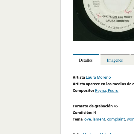
Detalles
Imagenes
Artista
Laura Moreno
Artista aparece en los medios de
Compositor
Reyna, Pedro
Formato de grabación
45
Condición:
N-
Tema
love
,
lament
,
complaint
,
wo