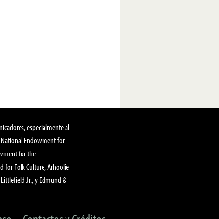
nicadores, especialmente al
, National Endowment for
owment for the
 for Folk Culture, Arhoolie
Littlefield Jr., y Edmund &
eso
Contactos y Créditos