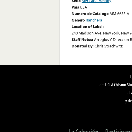
Sello
Mericana Melody
País
USA
Numero de Catalogo
MM-6633-A
Género
Ranchera
Location of Label:
240 Madison Ave. New York, New Y
Staff Notes:
Arreglos Y Direccion 
Donated By:
Chris Strachwitz
del UCLA Chicano Stu
el
y de
La Colección
Participan