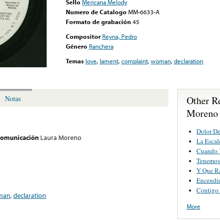
Sello
Mericana Melody
Numero de Catalogo
MM-6633-A
Formato de grabación
45
Compositor
Reyna, Pedro
Género
Ranchera
Temas
love
,
lament
,
complaint
,
woman
,
declaration
Other R
Notas
Moreno
Dolor D
 comunicación
Laura Moreno
La Escal
Cuando Y
Tenemos
Y Que R
Encendi
Contigo
man
,
declaration
More