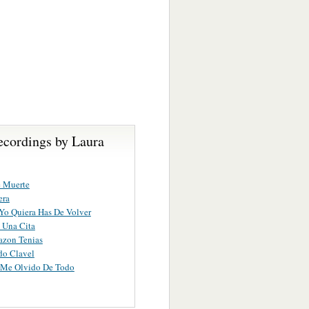
ecordings by Laura
e Muerte
era
o Quiera Has De Volver
 Una Cita
azon Tenias
do Clavel
 Me Olvido De Todo