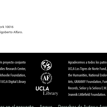
ork 10016
Rigoberto Alfaro.
Un proyecto conjunto
Agradecemos a todos los patro
dies Research Center,
UCLA Los Tigres de Norte Fund
 Arhoolie Foundation,
the Humanities, National End
l UCLA Digital Library
Arts, GRAMMY Foundation, Fund
Records, Señor y la Señora E.W. 
Jeannik Littlefield Foundation.
tes en el proyecto
Apoyo
Derechos de Autor y Acc