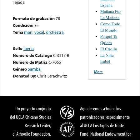
Tejada
España
Mañana Por
La Mañana
Formato de grabación
78
Como Todo
Condición:
E+
El Mundo
Tema
man
,
vocal
,
orchestra
Porqué Te
Quiero
Sello
Iberia
El Criollo
La Niña
Numero de Catalogo
C-3117-B
Isabel
Numero de Matriz
C-7065
Género
Samba
More
Donated By:
Chris Strachwitz
Un proyecto conjunto
Agradecemos a todos los
del UCLA Chicano Studies
patronicadores, especialmente
Research Center,
al UCLA Los Tigres de Norte
el Arhoolie Foundation,
Fund, National Endowment for