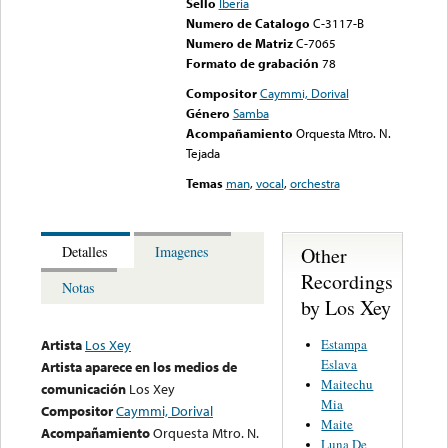
Sello
Iberia
Numero de Catalogo
C-3117-B
Numero de Matriz
C-7065
Formato de grabación
78
Compositor
Caymmi, Dorival
Género
Samba
Acompañamiento
Orquesta Mtro. N.
Tejada
Temas
man
,
vocal
,
orchestra
Other
Detalles
Imagenes
Recordings
Notas
by Los Xey
Estampa
Artista
Los Xey
Eslava
Artista aparece en los medios de
Maitechu
comunicación
Los Xey
Mia
Compositor
Caymmi, Dorival
Maite
Acompañamiento
Orquesta Mtro. N.
Luna De