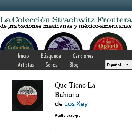
Skip to main content
Inicio
Búsqueda
Canciones
Artistas
Sellos
Blog
Español
Que Tiene La
Bahiana
de
Los Xey
Audio excerpt
Error loading media: File
could not be played