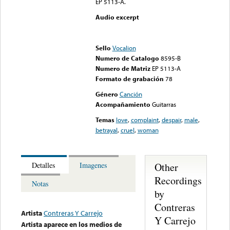
EP 5113-A.
Audio excerpt
Error loading media: File
could not be played
Sello
Vocalion
Numero de Catalogo
8595-B
Numero de Matriz
EP 5113-A
Formato de grabación
78
Género
Canción
Acompañamiento
Guitarras
Temas
love
,
complaint
,
despair
,
male
,
betrayal
,
cruel
,
woman
Other
Detalles
Imagenes
Recordings
Notas
by
Contreras
Artista
Contreras Y Carrejo
Y Carrejo
Artista aparece en los medios de