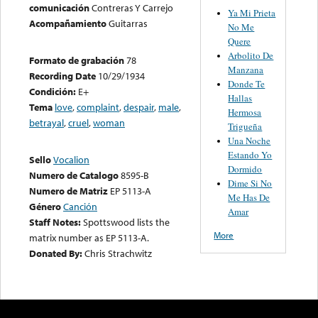
comunicación
Contreras Y Carrejo
Ya Mi Prieta
Acompañamiento
Guitarras
No Me
Quere
Arbolito De
Formato de grabación
78
Manzana
Recording Date
10/29/1934
Donde Te
Condición:
E+
Hallas
Tema
love
,
complaint
,
despair
,
male
,
Hermosa
betrayal
,
cruel
,
woman
Trigueña
Una Noche
Estando Yo
Sello
Vocalion
Dormido
Numero de Catalogo
8595-B
Dime Si No
Numero de Matriz
EP 5113-A
Me Has De
Género
Canción
Amar
Staff Notes:
Spottswood lists the
More
matrix number as EP 5113-A.
Donated By:
Chris Strachwitz