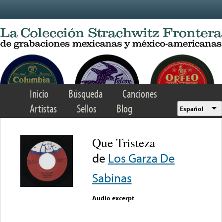
Skip to main content
Inicio
Búsqueda
Canciones
Artistas
Sellos
Blog
Español
Que Tristeza
de
Los Garza De
Sabinas
Audio excerpt
Error loading media: File
could not be played