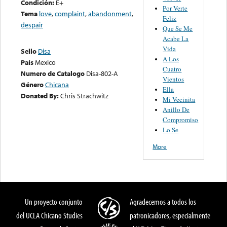
Condición:
E+
Por Verte
Tema
love
,
complaint
,
abandonment
,
Feliz
despair
Que Se Me
Acabe La
Vida
Sello
Disa
A Los
País
Mexico
Cuatro
Numero de Catalogo
Disa-802-A
Vientos
Género
Chicana
Ella
Donated By:
Chris Strachwitz
Mi Vecinita
Anillo De
Compromiso
Lo Se
More
Un proyecto conjunto
Agradecemos a todos los
del UCLA Chicano Studies
patronicadores, especialmente