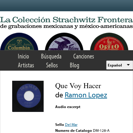
Skip to main content
Inicio
Búsqueda
Canciones
Artistas
Sellos
Blog
Español
Que Voy Hacer
de
Ramon Lopez
Audio excerpt
Error loading media: File
could not be played
Sello
Del Mar
Numero de Catalogo
DM-128-A