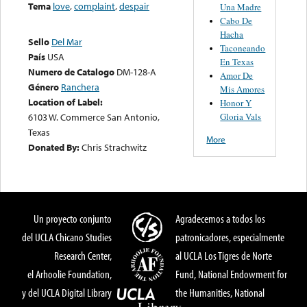
Tema
love
,
complaint
,
despair
Una Madre
Cabo De
Hacha
Sello
Del Mar
Taconeando
País
USA
En Texas
Numero de Catalogo
DM-128-A
Amor De
Género
Ranchera
Mis Amores
Location of Label:
Honor Y
Gloria Vals
6103 W. Commerce San Antonio,
Texas
More
Donated By:
Chris Strachwitz
Un proyecto conjunto
Agradecemos a todos los
del UCLA Chicano Studies
patronicadores, especialmente
Research Center,
al UCLA Los Tigres de Norte
el Arhoolie Foundation,
Fund, National Endowment for
y del UCLA Digital Library
the Humanities, National