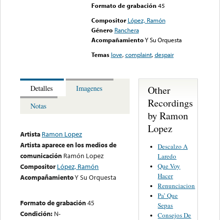
Formato de grabación
45
Compositor
López, Ramón
Género
Ranchera
Acompañamiento
Y Su Orquesta
Temas
love
,
complaint
,
despair
Other
Detalles
Imagenes
Recordings
Notas
by Ramon
Lopez
Artista
Ramon Lopez
Artista aparece en los medios de
Descalzo A
comunicación
Ramón Lopez
Laredo
Que Voy
Compositor
López, Ramón
Hacer
Acompañamiento
Y Su Orquesta
Renunciacion
Pa’ Que
Formato de grabación
45
Sepas
Condición:
N-
Consejos De