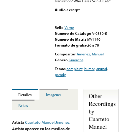
Translation “Who Dares Skin A Cat?”
Audio excerpt
Error loading media: File
could not be played
Sello
Verne
Numero de Catalogo
V-0330-B
Numero de Matriz
MV1190
Formato de grabación
78
Compositor
Jimenez, Manuel
Género
Guaracha
Temas
complaint
,
humor
,
animal
,
parody
Other
Detalles
Imagenes
Recordings
Notas
by
Cuarteto
Artista
Cuarteto Manuel Jimenez
Manuel
Artista aparece en los medios de