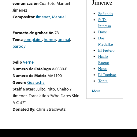
Jimenez
comunicación
Cuarteto Manuel
Jimenez
Soñando
Compositor
Jimenez, Manuel
Si Te
Interesa
Dime
Formato de grabación
78
Dos
Tema
complaint
,
humor
,
animal
,
Medallas
parody
El Frutero
Hazlo
Sello
Verne
Bueno
Nena
Numero de Catalogo
V-0330-B
El Tumbao
Numero de Matriz
MV1190
Tonta
Género
Guaracha
Staff Notes:
Julito, Nito, Cheito Y
More
Jimenez. Translation “Who Dares Skin
A Cat?”
Donated By:
Chris Strachwitz