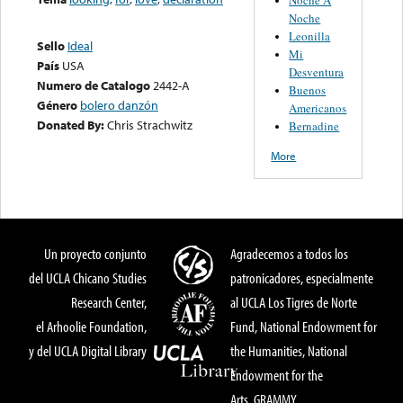
Noche
Leonilla
Sello
Ideal
Mi
País
USA
Desventura
Numero de Catalogo
2442-A
Buenos
Género
bolero danzón
Americanos
Donated By:
Chris Strachwitz
Bernadine
More
Un proyecto conjunto
Agradecemos a todos los
del UCLA Chicano Studies
patronicadores, especialmente
Research Center,
al UCLA Los Tigres de Norte
el Arhoolie Foundation,
Fund, National Endowment for
y del UCLA Digital Library
the Humanities, National
Endowment for the
Arts, GRAMMY