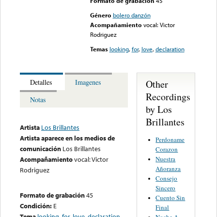
Formato de grabación
45
Género
bolero danzón
Acompañamiento
vocal: Victor
Rodriguez
Temas
looking
,
for
,
love
,
declaration
Other
Detalles
Imagenes
Recordings
Notas
by Los
Brillantes
Artista
Los Brillantes
Artista aparece en los medios de
Perdoname
comunicación
Los Brillantes
Corazon
Nuestra
Acompañamiento
vocal: Victor
Añoranza
Rodriguez
Consejo
Sincero
Formato de grabación
45
Cuento Sin
Condición:
E
Final
Tema
looking
,
for
,
love
,
declaration
Noche A